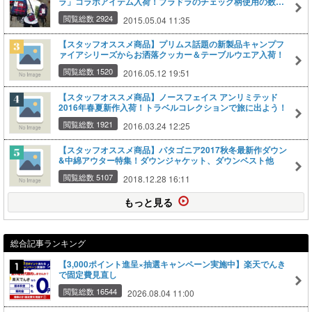
ラ」コラボアイテム入荷！プラドラのチェック柄使用の数量
限定モデル！
閲覧総数 2924
2015.05.04 11:35
【スタッフオススメ商品】プリムス話題の新製品キャンプフ
ァイアシリーズからお洒落クッカー＆テーブルウエア入荷！
閲覧総数 1520
2016.05.12 19:51
【スタッフオススメ商品】ノースフェイス アンリミテッド
2016年春夏新作入荷！トラベルコレクションで旅に出よう！
閲覧総数 1921
2016.03.24 12:25
【スタッフオススメ商品】パタゴニア2017秋冬最新作ダウン
&中綿アウター特集！ダウンジャケット、ダウンベスト他
閲覧総数 5107
2018.12.28 16:11
もっと見る
総合記事ランキング
【3,000ポイント進呈×抽選キャンペーン実施中】楽天でんき
で固定費見直し
閲覧総数 16544
2026.08.04 11:00