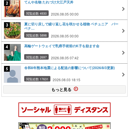
てんや名物 たれづけ大江戸天丼
閲覧総数 4930
2026.08.05 00:00
夏に切り戻しで繰り返し花を咲かせる植物 ペチュニア バー
ベナ…
閲覧総数 5898
2026.08.05 00:00
高輪ゲートウェイで乳癌手術前のK子を励ます会
閲覧総数 2697
2026.08.05 07:42
令和8年熊本地震による配送の影響について(2026/8/3更新)
閲覧総数 17631
2026.08.03 18:15
もっと見る