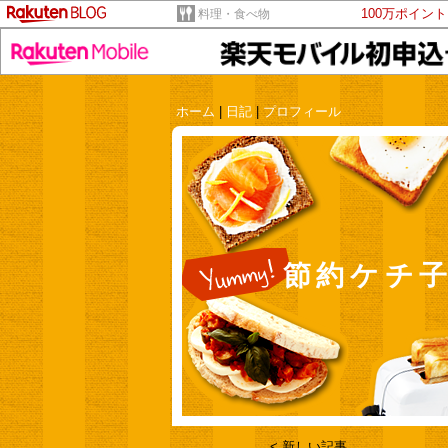
100万ポイン
料理・食べ物
ホーム
|
日記
|
プロフィール
節約ケチ子
< 新しい記事