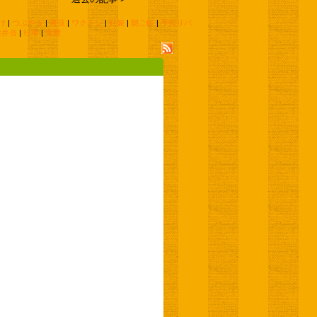
け
|
つぶやき
|
裏技
|
ワクチン
|
妊娠
|
朝ご飯
|
手作りパ
お弁当
|
行事
|
食費