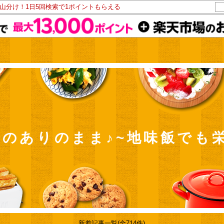
ト山分け！1日5回検索で1ポイントもらえる
のありのまま♪~地味飯でも
新着記事一覧(全714件)