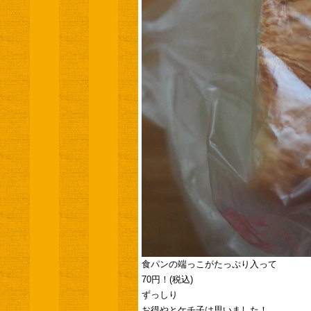
食パンの端っこがたっぷり入って
70円！(税込)
ずっしり
お得やとケチ子は思いました！