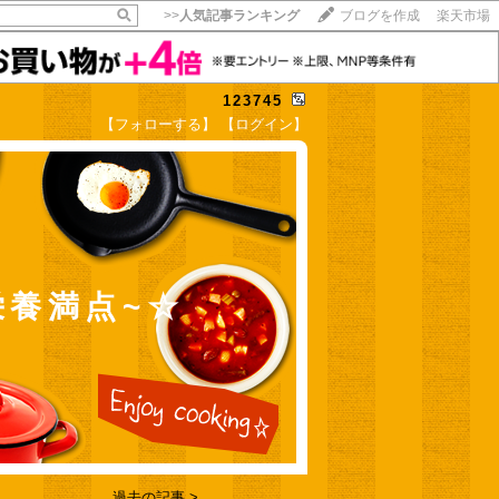
>>
人気記事ランキング
ブログを作成
楽天市場
123745
【フォローする】
【ログイン】
【毎日開催】
15記事にいいね！で1ポイント
10秒滞在
いいね!
--
/
--
栄養満点~☆
過去の記事 >