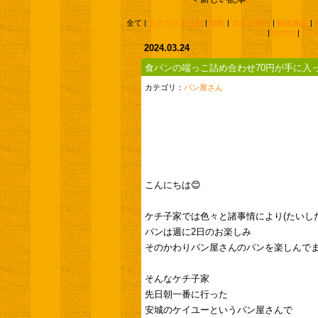
全て |
カテゴリ未分類
|
朝食
|
ホテル宿泊
|
観光施設
|
ン
|
おやつ
|
ラン
2024.03.24
食パンの端っこ詰め合わせ70円が手に入
カテゴリ：
パン屋さん
こんにちは😊
ケチ子家では色々と諸事情により(たいし
パンは週に2日のお楽しみ
そのかわりパン屋さんのパンを楽しんで
そんなケチ子家
先日朝一番に行った
安城のケイユーというパン屋さんで