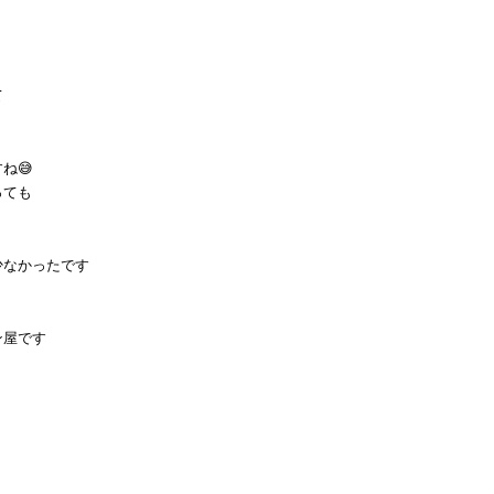
て
ね😅
っても
少なかったです
ン屋です