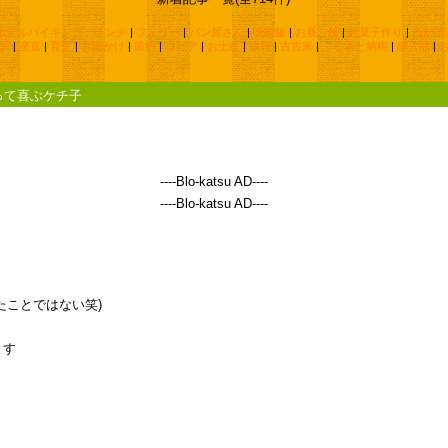
ホテルバイキング ランチ
|
フェリー
|
パン屋さん
|
晩御飯
|
お昼ご飯
|
お菓子作り
|
ぬか漬
チ
|
産直
|
育児
|
お出かけ
|
節約
|
ロピア
|
お土産
|
旅行
|
古古米
|
ふるさと納税
|
購入品
|
って喜ぶケチ子
----Blo-katsu AD----
----Blo-katsu AD----
たことではない笑)
ます