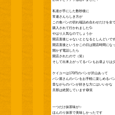
私達が手にした数秒後に
常連さんらしき方が
この食パンの切れ端詰め合わせだけを全
購入されて行かれました💦
やはり人気なのでしょうか
開店直後じゃないととなるとしんどいです
開店直後というかこの日は開店時間にな
開かず電話したら
開店されたので（笑）
そして出来上がってるパンもお昼よりは
ケイユーは170円のパンが沢山あって
パン屋さんのパンをお手軽に楽しめるパ
昔ながらのパンが好きな方にはいいかな
旦那は絶賛しています😅笑
一つだけ抹茶味が✨
ほんのり抹茶で美味しかったです