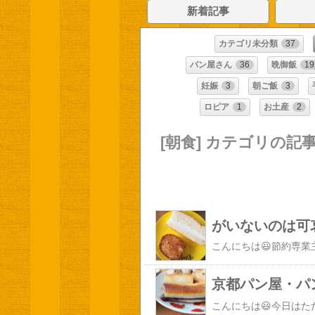
新着記事
カテゴリ未分類
37
パン屋さん
36
晩御飯
19
妊娠
3
朝ご飯
3
ロピア
1
お土産
2
[朝食] カテゴリの記
がいないのは可