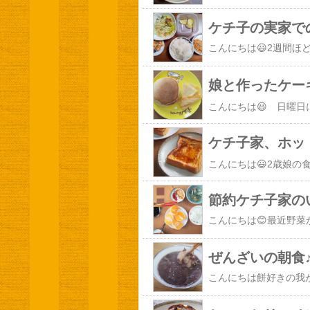
ケチ子の実家で
ケチ子家、ホッ
節約ケチ子家の
ぜんざいの朝食