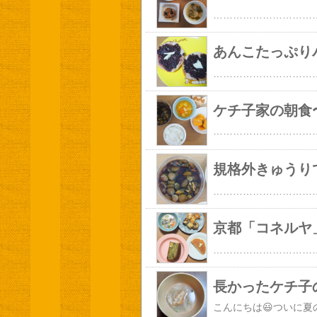
あんこたっぷり
ケチ子家の朝食
規格外きゅうり
長かったケチ子