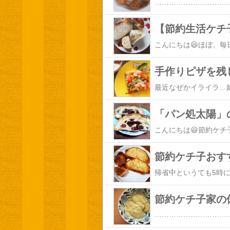
【節約生活ケチ
手作りピザを残
「パン処太陽」
節約ケチ子おす
節約ケチ子家の