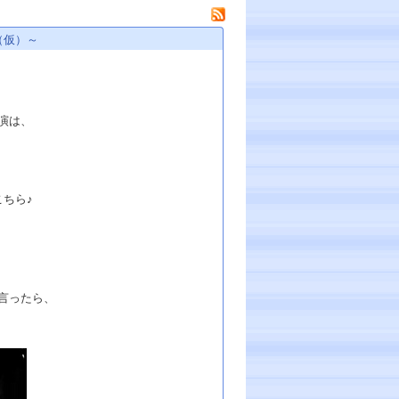
（仮）～
演は、
ちら♪
、
言ったら、