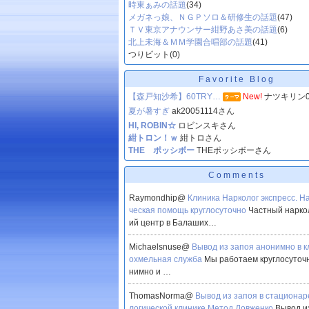
時東ぁみの話題
(34)
メガネっ娘、ＮＧＰソロ＆研修生の話題
(47)
ＴＶ東京アナウンサー紺野あさ美の話題
(6)
北上未海＆ＭＭ学園合唱部の話題
(41)
つりビット
(0)
Favorite Blog
【森戸知沙希】60TRY…
New!
ナツキリン0
夏が暑すぎ
ak20051114さん
HI, ROBIN☆
ロビンスキさん
紺トロン！ｗ
紺トロさん
THE ポッシボー
THEポッシボーさん
Comments
Raymondhip@
Клиника Нарколог экспресс. Н
ческая помощь круглосуточно
Частный нарко
ий центр в Балаших…
Michaelsnuse@
Вывод из запоя анонимно в к
охмельная служба
Мы работаем круглосуточ
нимно и …
ThomasNorma@
Вывод из запоя в стационар
логической клинике Метод Довженко
Вывод и