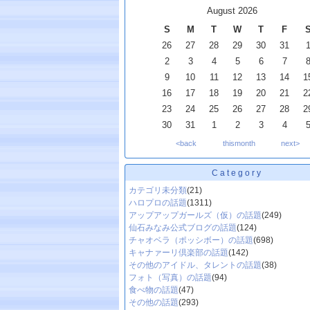
August 2026
S
M
T
W
T
F
26
27
28
29
30
31
2
3
4
5
6
7
9
10
11
12
13
14
1
16
17
18
19
20
21
2
23
24
25
26
27
28
2
30
31
1
2
3
4
<back
thismonth
next>
Category
カテゴリ未分類
(21)
ハロプロの話題
(1311)
アップアップガールズ（仮）の話題
(249)
仙石みなみ公式ブログの話題
(124)
チャオベラ（ポッシボー）の話題
(698)
キャナァーリ倶楽部の話題
(142)
その他のアイドル、タレントの話題
(38)
フォト（写真）の話題
(94)
食べ物の話題
(47)
その他の話題
(293)