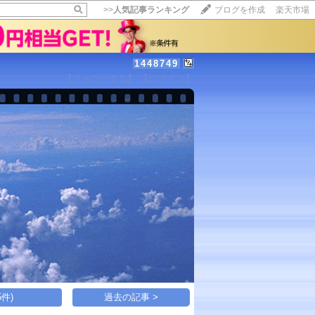
>>
人気記事ランキング
ブログを作成
楽天市場
1448749
【フォローする】
【ログイン】
【毎日開催】
15記事にいいね！で1ポイント
10秒滞在
いいね!
--
/
--
件)
過去の記事 >