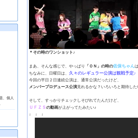
＊その時のワンショット♪
佐保ちゃん
まあ、そんな感じで、やっぱり
「ＯＮ」の時の
久々のレギュラー公演は観戦予定♪
ちなみに、日曜日は、
今回の平日２日連続公演は、通常公演だったけど、
メンバープロデュース公演
見れるかな？いろいろと期待した
題、個人
そして、すっかりチェックしそびれてたんだけど、
。
ＵＦＺＳ
の動画
が上がってたみたい♪
↓ ↓ ↓