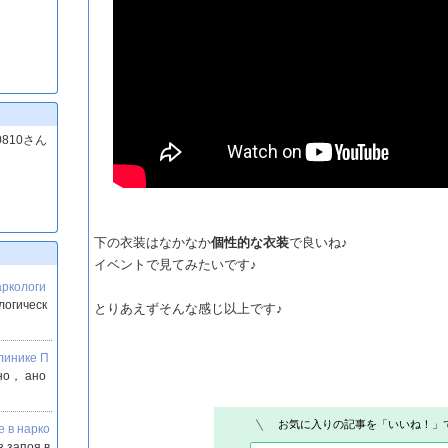
810さん
下の衣装はなかなか
個性的な衣装
で良いね♪
イベントで見てみたいです♪
аркологи
логическ
とりあえずそんな感じ以上です♪
линике П
но， ано
お気に入りの記事を「いいね！」
е в нарко
з запоя в