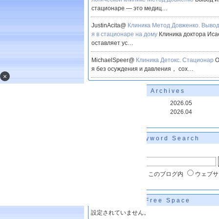
стационаре — это медиц…
JustinAcita@
Клиника Метод Довженко. Вывод
я в стационаре на дому
Клиника доктора Иса
оставляет ус…
MichaelSpeer@
Клиника Детокс. Стационар
О
я без осуждения и давления， сох…
×
Archives
2026.08
2026.05
2026.07
2026.04
2026.06
Keyword Search
▼キーワード検索
楽天ブログ内
このブログ内
ウェブサ
Free Space
設定されていません。