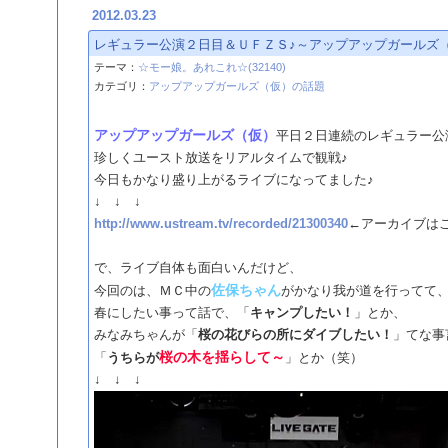
2012.03.23
レギュラー公演２日目＆ＵＦＺＳ♪～アップアップガールズ
テーマ：
☆モー娘。あれこれ☆(32140)
カテゴリ：
アップアップガールズ（仮）の話題
アップアップガールズ（仮）
平日２日連続のレギュラー公
珍しくユースト放送をリアルタイムで観戦♪
今日もかなり盛り上がるライブになってました♪
↓ ↓ ↓
http://www.ustream.tv/recorded/21300340
←アーカイブはこ
で、ライブ自体も面白いんだけど、
佐保ちゃん
今回のは、ＭＣ中の
がかなり我が道を行ってて
春にしたい事って話で、「
キャンプしたい！
」とか、
みなみちゃんが「
桜の花びらの所にダイブしたい！
」てな事
桜の木を揺らして～
「
うちらが
」とか（笑）
↓ ↓ ↓