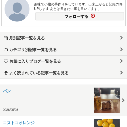
趣味で小物の手作りをしています、出来上がると記録の為
UPします あとは書きたい事を書いてます、
フォローする
月別記事一覧を見る
カテゴリ別記事一覧を見る
お気に入りブログ一覧を見る
よく読まれている記事一覧を見る
パン
2026/05/03
コストコオレンジ