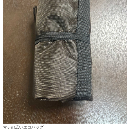
マチの広いエコバッグ