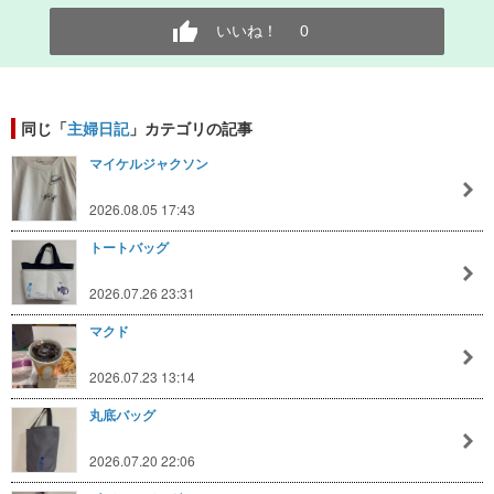
いいね！
0
同じ「
主婦日記
」カテゴリの記事
マイケルジャクソン
2026.08.05 17:43
トートバッグ
2026.07.26 23:31
マクド
2026.07.23 13:14
丸底バッグ
2026.07.20 22:06