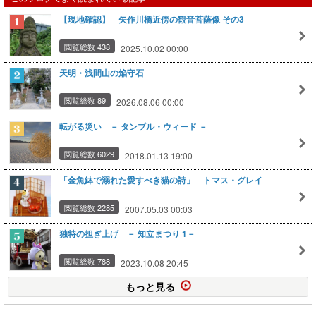
【現地確認】 矢作川橋近傍の観音菩薩像 その3
閲覧総数 438
2025.10.02 00:00
天明・浅間山の焔守石
閲覧総数 89
2026.08.06 00:00
転がる災い － タンブル・ウィード －
閲覧総数 6029
2018.01.13 19:00
「金魚鉢で溺れた愛すべき猫の詩」 トマス・グレイ
閲覧総数 2285
2007.05.03 00:03
独特の担ぎ上げ － 知立まつり 1－
閲覧総数 788
2023.10.08 20:45
もっと見る