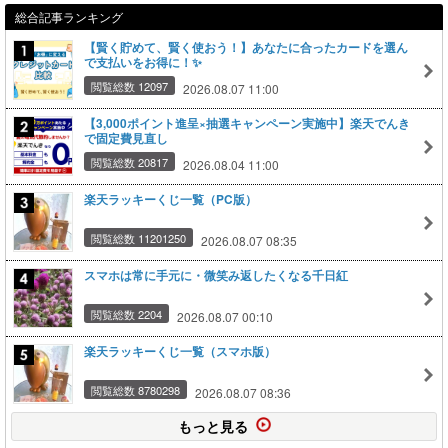
総合記事ランキング
【賢く貯めて、賢く使おう！】あなたに合ったカードを選ん
で支払いをお得に！✨
閲覧総数 12097
2026.08.07 11:00
【3,000ポイント進呈×抽選キャンペーン実施中】楽天でんき
で固定費見直し
閲覧総数 20817
2026.08.04 11:00
楽天ラッキーくじ一覧（PC版）
閲覧総数 11201250
2026.08.07 08:35
スマホは常に手元に・微笑み返したくなる千日紅
閲覧総数 2204
2026.08.07 00:10
楽天ラッキーくじ一覧（スマホ版）
閲覧総数 8780298
2026.08.07 08:36
もっと見る