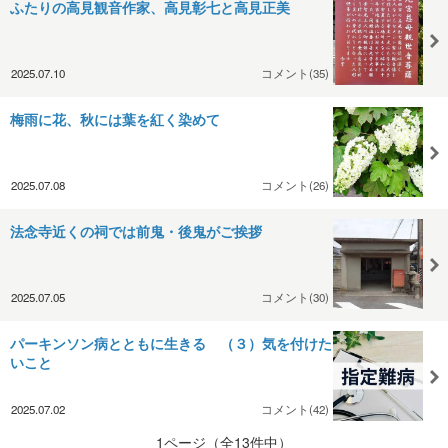
ふたりの高見観音作家、高見彰七と高見正美
2025.07.10
コメント(35)
梅雨に花、秋には葉を紅く染めて
2025.07.08
コメント(26)
法念寺近くの祠では前鬼・後鬼がご挨拶
2025.07.05
コメント(30)
パーキンソン病とともに生きる （３）気を付けた
いこと
2025.07.02
コメント(42)
1ページ（全13件中）