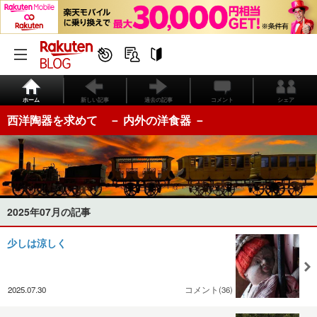
ホーム
新しい記事
過去の記事
コメント
シェア
西洋陶器を求めて － 内外の洋食器 －
2025年07月の記事
少しは涼しく
2025.07.30
コメント(36)