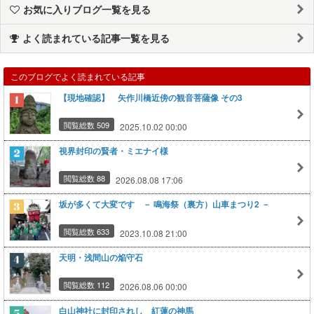
お気に入りブログ一覧を見る
よく読まれている記事一覧を見る
このブログでよく読まれている記事
【現地確認】 矢作川橋近傍の観音菩薩像 その3
閲覧総数 509
2025.10.02 00:00
視界封印の賢者・ミエナイ様
閲覧総数 88
2026.08.08 17:06
坂が多くて大変です － 鳴海祭（裏方）山車まつり2 －
閲覧総数 633
2023.10.08 21:00
天明・浅間山の焔守石
閲覧総数 112
2026.08.06 00:00
白山神社に封印されし 紅蓮の神馬