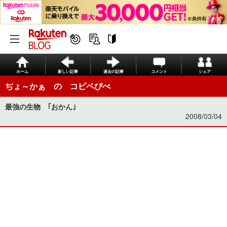
ホーム
新しい記事
過去の記事
コメント
シェア
ぢょ～かぁ の コピペぴぺ
最強の生物 ｢おかん｣
2008/03/04