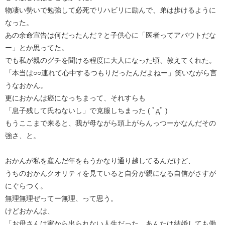
物凄い勢いで勉強して必死でリハビリに励んで、弟は歩けるように
なった。
あの余命宣告は何だったんだ？と子供心に「医者ってアバウトだな
ー」とか思ってた。
でも私が親のグチを聞ける程度に大人になった頃、教えてくれた。
「本当は○○連れて心中するつもりだったんだよねー」笑いながら言
うなおかん。
更におかんは癌になっちまって、それすらも
「息子残して氏ねないし」で克服しちまった ( ﾟдﾟ )
もうここまで来ると、我が母ながら頭上がらんっつーかなんだその
強さ、と。
おかんが私を産んだ年をもうかなり通り越してるんだけど、
うちのおかんクオリティを見ていると自分が親になる自信がさすが
にぐらつく。
無理無理ぜってー無理、って思う。
けどおかんは、
「お母さんは家から出られない人生だった、あんたは結婚しても働