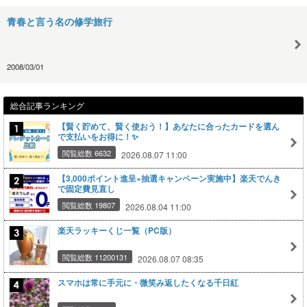
青春と言う名の修学旅行
2008/03/01
総合記事ランキング
【賢く貯めて、賢く使おう！】あなたに合ったカードを選ん
で支払いをお得に！✨
閲覧総数 6632
2026.08.07 11:00
【3,000ポイント進呈×抽選キャンペーン実施中】楽天でんき
で固定費見直し
閲覧総数 19807
2026.08.04 11:00
楽天ラッキーくじ一覧（PC版）
閲覧総数 11200131
2026.08.07 08:35
スマホは常に手元に・微笑み返したくなる千日紅