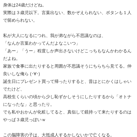
身体は24歳だけどね。
実際は３歳児以下。言葉出ない、数かぞえられない、ボタンも１人
で留められない。
私が大人になるにつれ、我が弟ながら不思議なのは、
「なんか言葉わかってんだよなこいつ」
「あー」「うー」程度しか声出さないけどこっちもなんかわかるん
だよね。
家族で食事に出たりすると周囲が不思議そうにちらちら見てる。仲
良いしな俺ら (･∀･)
誕生日にプレゼント買って帰ったりすると、昔はとにかくはしゃい
でたけど、
高校生くらいの頃から少し恥ずかしそうにしたりするから「オトナ
になったな」と思ったり。
でも私やおかんが化粧してると、真似して鏡持って来たりするのは
やっぱ３歳児っぽいｗ
この脳障害の子は、大抵成人するかしないかで亡くなる。