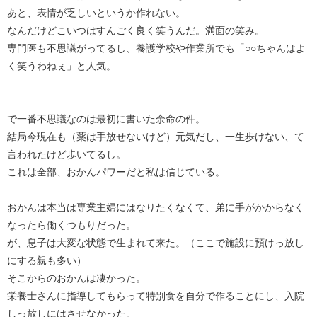
あと、表情が乏しいというか作れない。
なんだけどこいつはすんごく良く笑うんだ。満面の笑み。
専門医も不思議がってるし、養護学校や作業所でも「○○ちゃんはよ
く笑うわねぇ」と人気。
で一番不思議なのは最初に書いた余命の件。
結局今現在も（薬は手放せないけど）元気だし、一生歩けない、て
言われたけど歩いてるし。
これは全部、おかんパワーだと私は信じている。
おかんは本当は専業主婦にはなりたくなくて、弟に手がかからなく
なったら働くつもりだった。
が、息子は大変な状態で生まれて来た。（ここで施設に預けっ放し
にする親も多い）
そこからのおかんは凄かった。
栄養士さんに指導してもらって特別食を自分で作ることにし、入院
しっ放しにはさせなかった。