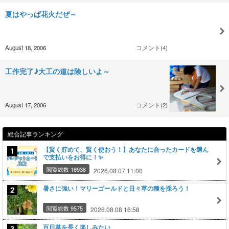
夏はやっぱ花火だぜ～
August 18, 2006
コメント(4)
工作完了♪大工の道は険しいよ～
August 17, 2006
コメント(2)
総合記事ランキング
【賢く貯めて、賢く使おう！】あなたに合ったカードを選ん
で支払いをお得に！✨
閲覧総数 16938
2026.08.07 11:00
暑さに強い！マリーゴールドと日々草の種を採ろう！
閲覧総数 9575
2026.08.08 16:58
百日草を長く楽しみたい