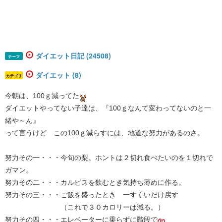
ダイエット日記 (24508)
テーマ
ダイエット (8)
カテゴリ
今朝は、100ｇ減ってた
ダイエットやってない子達は、『100ｇなんて変わってないのと一
緒や～ん』
って言うけど この100ｇ減らすには、地道な努力があるのさ。
努力その一・・・今旬の梨。ホントは２切れ食べたいのを１切れで
ガマン。
努力その二・・・カルピスを飲むとき気持ち薄めに作る。
努力その三・・・ご飯を盛ったとき 一すくいだけ戻す
（これで３０カロリーは減る。）
努力その四・・・エレベーターに乗らずに階段で