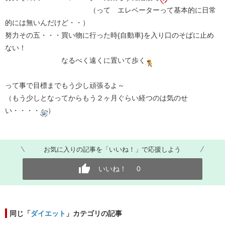
（って エレベーターって基本的に日常
的には無いんだけど・・）
努力その五・・・買い物に行った時{自動車}を入り口のそばに止め
ない！
なるべく遠くに置いて歩く
って事で目標までもう少し頑張るよ～
（もう少しとなってからもう２ヶ月ぐらい経つのは気のせ
い・・・・
）
お気に入りの記事を「いいね！」で応援しよう
いいね！
0
同じ「
ダイエット
」カテゴリの記事