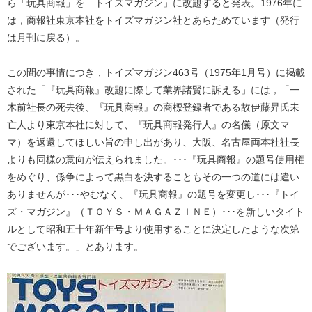
ら「玩具商報」を「トイズマガジン」に改題すると発表。1976年に
は，商報社東京本社をトイズマガジン社とあらためています（発行
は月刊に戻る）。
この間の事情につき，トイズマガジン463号（1975年1月号）に掲載
された「『玩具商報』改題に際して業界諸賢に訴える」には，「一
木前社長の死去後、『玩具商報』の商標登録者である故伊藤昇氏未
亡人より東京本社に対して、『玩具商報発行人』の名儀（原文マ
マ）を返還してほしい旨の申し出があり、大阪、名古屋両本社社長
よりも同様の意向が伝えられました。･･･『玩具商報』の題号使用権
をめぐり、係争によって黒白を決することもその一つの道には違い
ありませんが･･･やむなく、『玩具商報』の題号を変更し･･･『トイ
ズ・マガジン』（ＴＯＹＳ・ＭＡＧＡＺＩＮＥ）･･･を新しいタイト
ルとして昭和五十年新年号より使用することに決定したような次第
でございます。」とあります。