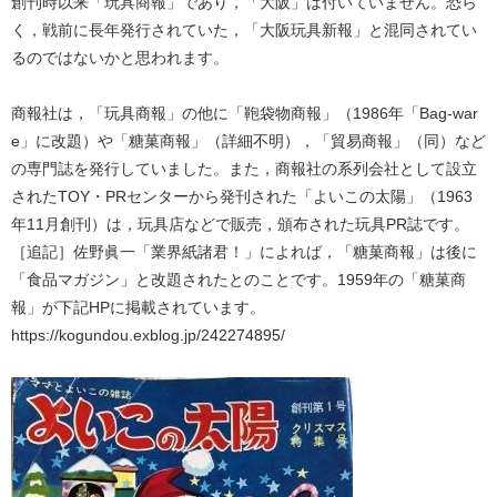
創刊時以来「玩具商報」であり，「大阪」は付いていません。恐ら
く，戦前に長年発行されていた，「大阪玩具新報」と混同されてい
るのではないかと思われます。
商報社は，「玩具商報」の他に「鞄袋物商報」（1986年「Bag-war
e」に改題）や「糖菓商報」（詳細不明），「貿易商報」（同）など
の専門誌を発行していました。また，商報社の系列会社として設立
されたTOY・PRセンターから発刊された「よいこの太陽」（1963
年11月創刊）は，玩具店などで販売，頒布された玩具PR誌です。
［追記］佐野眞一「業界紙諸君！」によれば，「糖菓商報」は後に
「食品マガジン」と改題されたとのことです。1959年の「糖菓商
報」が下記HPに掲載されています。
https://kogundou.exblog.jp/242274895/