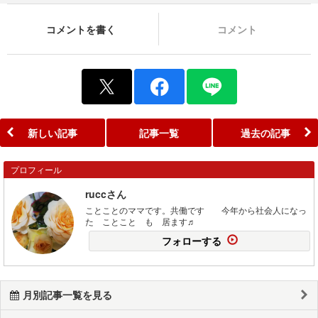
コメントを書く
コメント
新しい記事
記事一覧
過去の記事
プロフィール
ruccさん
ことことのママです。共働です 今年から社会人になっ
た ことこと も 居ます♬
フォローする
月別記事一覧を見る