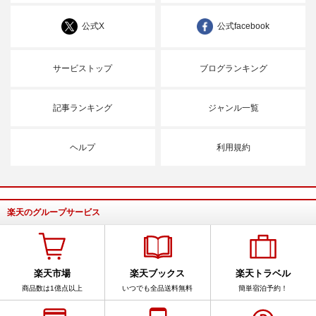
公式X
公式facebook
サービストップ
ブログランキング
記事ランキング
ジャンル一覧
ヘルプ
利用規約
楽天のグループサービス
楽天市場
楽天ブックス
楽天トラベル
商品数は1億点以上
いつでも全品送料無料
簡単宿泊予約！