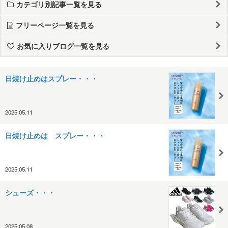
カテゴリ別記事一覧を見る
フリーページ一覧を見る
お気に入りブログ一覧を見る
日焼け止めはスプレー・・・
2025.05.11
日焼け止めは スプレー・・・
2025.05.11
シューズ・・・
2025.05.08