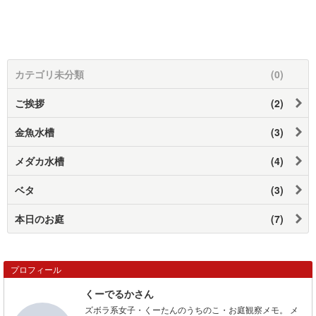
カテゴリ未分類
(0)
ご挨拶
(2)
金魚水槽
(3)
メダカ水槽
(4)
ベタ
(3)
本日のお庭
(7)
プロフィール
くーでるかさん
ズボラ系女子・くーたんのうちのこ・お庭観察メモ。 メ