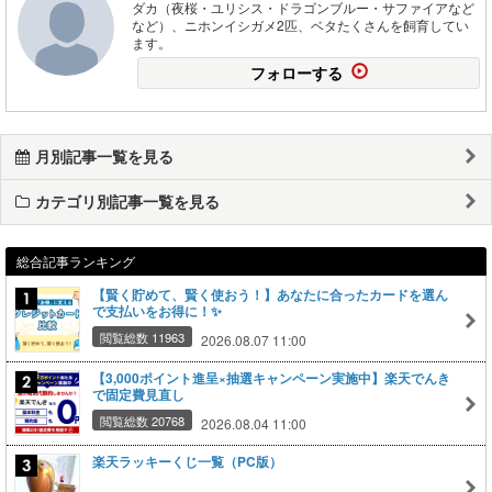
ダカ（夜桜・ユリシス・ドラゴンブルー・サファイアなど
など）、ニホンイシガメ2匹、ベタたくさんを飼育してい
ます。
フォローする
月別記事一覧を見る
カテゴリ別記事一覧を見る
総合記事ランキング
【賢く貯めて、賢く使おう！】あなたに合ったカードを選ん
で支払いをお得に！✨
閲覧総数 11963
2026.08.07 11:00
【3,000ポイント進呈×抽選キャンペーン実施中】楽天でんき
で固定費見直し
閲覧総数 20768
2026.08.04 11:00
楽天ラッキーくじ一覧（PC版）