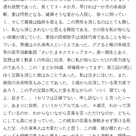
遅れ状態であった。長くて３～４か月。早ければ一か月の余命診
断。妻は愕然となる。健康そうな姿から入院し、徐々に弱ってい
く、そして最後は臨終を迎える。この男性を演じるのはとても難し
い。私なら演じきれないと思える難役である。その役を私が知らな
い俳優が演じていた。妻役の田畑智子は演技巧者であることを知っ
ている。男優は小久保寿人という人であった。ググると蜷川幸雄主
宰の若手演劇集団『さいたまネクストシアター』第一期生とあり、
芸歴は長く数多くの作品に出演。単に私が知らないだけの実力派な
のであろう。この「まどか26歳、研修医やってます!」第三話の死に
ゆく父親を演じた彼はみごとであった。私は泣きに泣いた。また、
娘役の永谷咲笑もみごとであった。２歳から出演している実力派で
あろう。この子の父親が死んだ姿を見ながらの「パパ、寝ている
よ。起きて。」（セリフは正確でない、申し訳ない）と言ったシー
ン。あまりに自然、というかリアルであった。４歳児、わかって演
じているのか、わからないながら言葉を言っただけなのか。どちら
にしても真にせまっていた。この彼女の言葉を身動きせず受ける死
んだ父、小久保寿人は大変だったと思う。この後、彼が横たわった
ベッドを俯瞰で真上から撮るシーンがあり。これも身動き、呼吸一