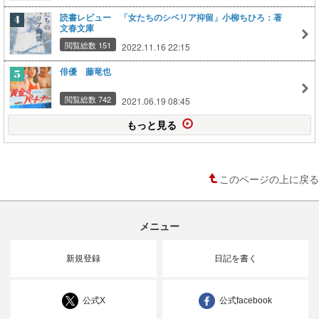
読書レビュー 「女たちのシベリア抑留」小柳ちひろ：著
文春文庫
閲覧総数 151
2022.11.16 22:15
俳優 藤竜也
閲覧総数 742
2021.06.19 08:45
もっと見る
このページの上に戻る
メニュー
新規登録
日記を書く
公式X
公式facebook