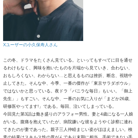
Xユーザーの小久保寿人さん
この冬、ドラマをたくさん見ている。といってもすべてに目を通せ
るわけもなく、興味を抱いたものを片端から見ていき、合わない、
おもしろくない、わからない…と思えるものは挫折、断念、視聴中
止してきた。そんな中、今季、一番の傑作が「東京サラダボウル」
ではないかと思っている。夜ドラ「バニラな毎日」もいい。「御上
先生」」もすごい。そんな中、一番のお気に入りが「まどか26歳、
研修医やってます!」である。毎回、泣いてしまっている。
今回見た第3話は働き盛りのアラフォー男性。妻と4歳になる一人娘
がいる。腹痛を抱えていたが、病院嫌いな彼をようやく診察に連れ
てきたのが妻であった。親子三人仲睦まじい姿がほほえましい。検
査の結果はスキルス性の胃がんであり末期に相当。手術できない手