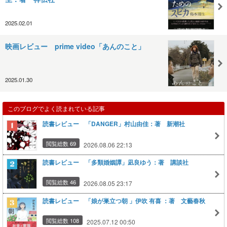
2025.02.01
映画レビュー prime video「あんのこと」
2025.01.30
このブログでよく読まれている記事
読書レビュー 「DANGER」村山由佳：著 新潮社
閲覧総数 69
2026.08.06 22:13
読書レビュー 「多類婚姻譚」凪良ゆう：著 講談社
閲覧総数 46
2026.08.05 23:17
読書レビュー 「娘が巣立つ朝 」伊吹 有喜 ：著 文藝春秋
閲覧総数 108
2025.07.12 00:50