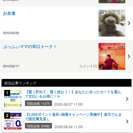
お友達
2010/02/20
ぶっふぃママの辛口トーク！
2010/02/17
コメント(1)
総合記事ランキング
【賢く貯めて、賢く使おう！】あなたに合ったカードを選ん
で支払いをお得に！✨
閲覧総数 11270
2026.08.07 11:00
【3,000ポイント進呈×抽選キャンペーン実施中】楽天でんき
で固定費見直し
閲覧総数 20582
2026.08.04 11:00