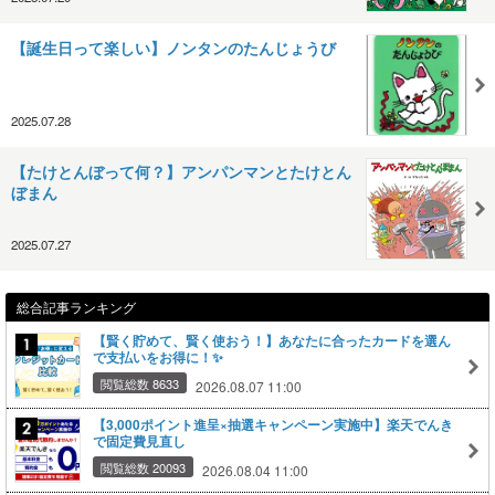
【誕生日って楽しい】ノンタンのたんじょうび
2025.07.28
【たけとんぼって何？】アンパンマンとたけとん
ぼまん
2025.07.27
総合記事ランキング
【賢く貯めて、賢く使おう！】あなたに合ったカードを選ん
で支払いをお得に！✨
閲覧総数 8633
2026.08.07 11:00
【3,000ポイント進呈×抽選キャンペーン実施中】楽天でんき
で固定費見直し
閲覧総数 20093
2026.08.04 11:00