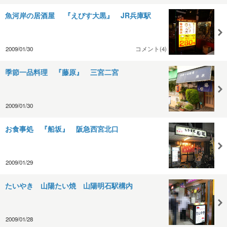
魚河岸の居酒屋 『えびす大黒』 JR兵庫駅
2009/01/30
コメント(4)
季節一品料理 『藤原』 三宮二宮
2009/01/30
お食事処 『船坂』 阪急西宮北口
2009/01/29
たいやき 山陽たい焼 山陽明石駅構内
2009/01/28