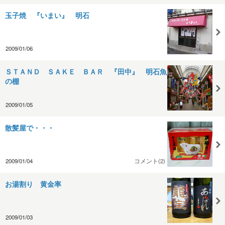
玉子焼 『いまい』 明石
2009/01/06
ＳＴＡＮＤ ＳＡＫＥ ＢＡＲ 『田中』 明石魚
の棚
2009/01/05
散髪屋で・・・
2009/01/04
コメント(2)
お湯割り 黄金率
2009/01/03