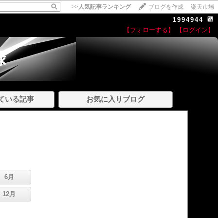
>>
人気記事ランキング
ブログを作成
楽天市場
1994944
【フォローする】
【ログイン】
録
ている記事
お気に入りブログ
6月
12月