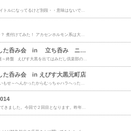
とある・・・って 意味深 or もったいぶったタイトルになってるけど別段・・意味はないです～ ( ´艸｀) ↓ 下の写真で暖簾でも出ていればドド～ンとお店の名前挙げてたんやけどネ やっぱ・・・ もったいぶってるよな～ (^▽^;) このお店は天神橋筋にある老舗「銀座屋」の支店です 場所は大阪駅前第一ビルＢ2 14/01/24 立ち呑み 銀座屋 暖簾付きの写真欲しかったな～ 私の酒飲み人生での最安値のビール価格のお店 大瓶がなんと！！３３０円 たとえば 大瓶３本飲んだとする・・・約1.9リットル ビールを飲んだことになる そんだけ呑んだら（３本飲んでも９９０円）たいがいゴキゲンさんになれるわけよ～（笑 銀座屋ドリンクメニュー アテ（肴）のラインナップも申し分なし サンマのきずしミックスホルモン炒め牛スジ煮込み銀座屋ハンバーグ メニュー（アテ）のほとんどが３００円以内この日の一番高いアテでも380円（銀座屋ハンバーグ） ↑の会計は ビール×2 と アテ４品で１８２０円なり～♪
生ヒイカ 生で売ってるってことは今が旬なんかな？ 煮付けてみた！ アカセンホルモン系は大好き焼肉のタレで炒めた 14/01/22 家呑み 焼酎のコーン茶割り ホット仕様 いと旨し ♪
はみだし倶楽部 おつかれさまでした呑み会 in 立ち呑み ニューワールド
はみだし倶楽部 おつかれさまでした呑み会中盤～終盤 えびす大黒を出てはみだし倶楽部の構成員の一人から「次、カラオケ行きましょうか？」の提案がされた！ 私は思う・・・ Ｘ氏（仮名）の過去の反省からこのまま呑み続けると醜態をさらけ出してしまうのでは？と！？奇跡的に←ここ重要自衛本能が働いたのでは・・・ ワン クッション置きたかったんやろネ ( ´艸｀) ｶﾜｲｲﾄｺｱﾙﾔﾝ おっさん３人３時間の予定で入室したがなぜか一人が鼻血をだしてダウン ヽ(*'0'*)ﾂ 結局残りの二人で３時間で34～35曲エンドレスで熱唱しますたヾ(＠^▽^＠)ﾉ すっかり３時間前のアルコールが抜けたところでキッパリ延長なしでボックスを出た！ カラオケで火照った身体と気分祭りの後の空虚と孤独感みたいなのがまとわり付くねんな～ 払拭するように「もー1軒行くで～」 わぁい ヽ(∇⌒ヽ)(ノ⌒∇)ノ わぁい♪ カラオケボックスから出たら夕暮れを通り越して夜になっとったわ～ 夜呑み突入 ε=ε=ε= ヾ(*~▽~)ノ 14/01/17 立ち呑み ニューワールドシークワサー酎ハイあっ！？ しもた！← しまった 写真撮る前にちょびっと飲んでもた (^▽^;) スケ子煮漬けどっぷりダシ巻き和牛モツ煮込み お疲れさんでした～♪
た呑み会 in えびす大黒元町店
今回のウォーキングでは寄り道もせず、買い食いもせ～へんかったからむっちゃハラへったわ～ はやく呑みたいってのもあるけどそれよか「なんか喰いてぇ～」 (^O^)/ 「HAT神戸なぎさ公園」に一番近い駅は阪神電車の「春日野道」・・・春日野道の山側（北側）には商店街があり昨年行ったのぞみ青果←立ち呑みつくし←お好み焼王将 って気分ではなく・・・ 一度行ってみたいな～って思ってた寿司屋を探してみた！ランチ営業中のはずやけど13：00や！？ゆーのに「終了」って・・・ｴｯ(ﾟДﾟ≡ﾟДﾟ)ﾏｼﾞ?ｶﾞ━━(ﾟДﾟ;)━━━ﾝ!!!!!三宮方面に戻ることにした！ ならば！？元町にくりだそか？ってなった（笑 えびす大黒 元町店えびす大黒元町店メニュー↑ 画像クリックで拡大表示しまっせぇ～ 就活中かな？説明会？の間の昼休憩中かな？リクルートスーツを着た若者たちが定食を食べてるのをよそ目に・・・われら世間にころがってるのんきな（ノンポリ）楽天主義者倶楽部＝はみだし倶楽部構成員だす（笑昼呑みに興じる オフレコ オレらはみだし倶楽部の者は←世間から脱落してるって言ってもよい！おおむねシニカルなんよー！！ このときオレらは新人生を見てるわけだが、新人生たちは若くて、元気がよくて、自分には人と違った将来があると信じてる・・・ところが結局、 新人生たちも祖父さんや親父やオレらと同じでくだらん問題をおこして（問題をかかえて）「あがき苦しむのがオチさ」って見てしまう・・・ 夢や希望や情熱を持つことは生きて行く原動力ではあるが 大概の人がこんな感じでシニカルになって行くんやろね 世知辛いこの時世を生きて行かなければならない若者たちよ（自分の子供も含む） 顔晴れ！！！ オレらみたいにはなるなよ アサヒ ザ エクストラ なんぼハラがへってるゆーても乾杯せんことには始まらんやろ（笑 魚河岸流刺身大盛大黒盛「えびす」って言うたらやっぱ海鮮系やろ！（笑 大盛りメガ天ぷら盛合わせ蒸し穴炙り活けはまぐり浜焼きアサヒ生ビール牛ホルモン炒めするめ天ぷらう巻き この後 カラオケ↓もー一軒と続く
14
1.17ひょうごメモリアルウォーク2014に参加してきました。今回で２回目となります。昨年は 東15kmコース 西宮市役所 → HAT神戸なぎさ公園へ向かうコースでしたが、今年は 西15kmコース 須磨海浜公園 → HAT神戸なぎさ公園へ向かうコースでの参加です。山陽電車の通勤定期券を持ってるため山陽月見山駅から集合＆スタート場となる須磨海浜公園へ向かいました。今回は事前参加申し込みをしていなかったので当日申し込みをしました。 込み合うとのことでネットにて事前参加申し込みを勧めてましたが、込み合うことはなかったですね～ストレッチ体操後、8：00 スタート 途中景観神戸市役所横の東遊園地で「１・１７のつどい」が行われてます。報道関係者もたくさん来てました！犠牲者を悼む竹灯籠（とうろう）で１・１７の文字に並べられてます。鳥取県江府町の奥大山の雪でつくられた「雪地蔵」なんてのもありました。１．１７ 希望の灯り１９９５年１月１７日午前５時４６分阪神淡路大震災震災が奪ったもの命 仕事 団欒 街並み 思い出・・・たった一秒先が予知出来ない人間の限界・・・震災が残してくれたものやさしさ 思いやり 絆 仲間この灯りは奪われたすべてのいのちと生き残ったわたしたちの思いをむすびつなぐ1.17ひょうごメモリアルウォーク2014-13