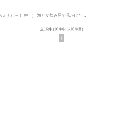
昨年のやり残しいっぱいあるねんけど どーでもえぇわ～ ( ´艸｀) 海とか飲み屋で見かけたら声かけてな～ (^O^)/ 海なら タコ or イカ 進呈 飲み屋なら一杯おごるで～ 本年もヨロシク～ (￣∇￣+)
全16件 (16件中 1-16件目)
1