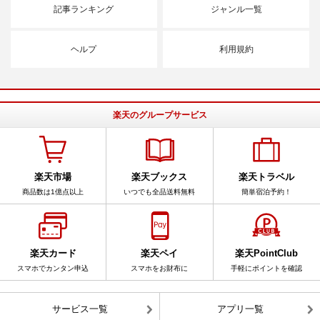
記事ランキング
ジャンル一覧
ヘルプ
利用規約
楽天のグループサービス
楽天市場
楽天ブックス
楽天トラベル
商品数は1億点以上
いつでも全品送料無料
簡単宿泊予約！
楽天カード
楽天ペイ
楽天PointClub
スマホでカンタン申込
スマホをお財布に
手軽にポイントを確認
サービス一覧
アプリ一覧