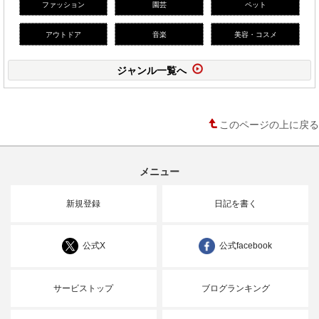
ファッション
園芸
ペット
アウトドア
音楽
美容・コスメ
ジャンル一覧へ
このページの上に戻る
メニュー
新規登録
日記を書く
公式X
公式facebook
サービストップ
ブログランキング