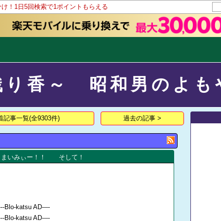
分け！1日5回検索で1ポイントもらえる
残り香～ 昭和男のよも
着記事一覧(全9303件)
過去の記事 >
！まいみぃー！！ そして！
---Blo-katsu AD----
---Blo-katsu AD----