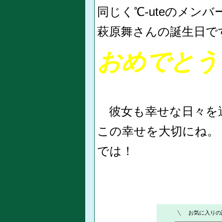
同じく℃-uteのメン
萩原舞さんの誕生日で
​おめでとう
彼女も幸せな日々を
この幸せを大切にね。
では！​​
お気に入りの