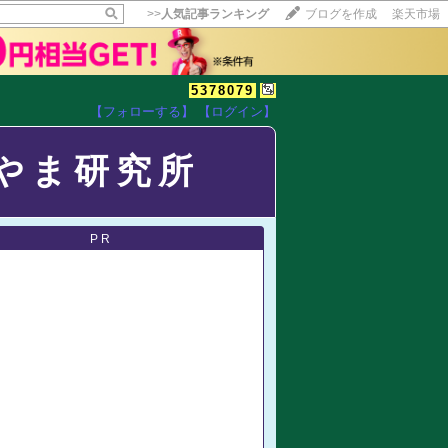
>>
人気記事ランキング
ブログを作成
楽天市場
5378079
【フォローする】
【ログイン】
【毎日開催】
15記事にいいね！で1ポイント
やま研究所
10秒滞在
いいね!
--
/
--
PR