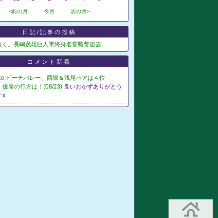
<前の月
今月
次の月>
日記/記事の投稿
逝く。長嶋茂雄巨人軍終身名誉監督逝去。
コメント新着
Re:ビーチバレー、西堀＆浅尾ペアは４位
優勝の行方は！(08/23)
良いおかずありがとう
x