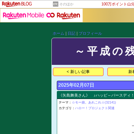
100万ポイント山
そのほか
ホーム
|
日記
|
プロフィール
～平成の
< 新しい記事
新
2025年02月07日
《矢島舞美さん》 ♪ハッピ～バースディ
テーマ：
☆モー娘。あれこれ☆(32141)
カテゴリ：
ハロー！プロジェクト関連
-
-