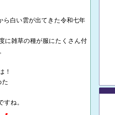
午後から白い雲が出てきた令和七年
度に雑草の種が服にたくさん付
。
は！
めた
ですね。