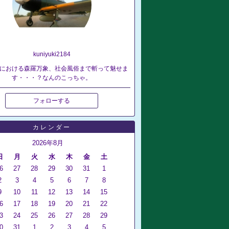
kuniyuki2184
における森羅万象、社会風俗まで斬って魅せま
す・・・？なんのこっちゃ。
フォローする
カレンダー
2026年8月
日
月
火
水
木
金
土
6
27
28
29
30
31
1
2
3
4
5
6
7
8
9
10
11
12
13
14
15
6
17
18
19
20
21
22
3
24
25
26
27
28
29
0
31
1
2
3
4
5