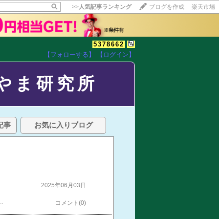
>>
人気記事ランキング
ブログを作成
楽天市場
5378662
【フォローする】
【ログイン】
やま研究所
記事
お気に入りブログ
2025年06月03日
ドで見た巨人軍の指揮官は殆ど長嶋監督でした。 やはり憧れでしたねぇ、ミスターは。病と闘っていても長嶋茂雄と言う人は永久に不滅と信じていたのかも知れません。 それが遂に…。今朝、いつも通り聴いていたラジオが伝えるニュースはミスター逝去の報せ。 それから数時間経ちましたが、自分の頭の中は整理出来ませんね。ただ、今はこれだけ。ミスターの御冥福を祈りつつ、「ゆっくりお休み下さいね。」と。合掌
コメント(0)