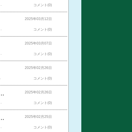
ーに加入して１年が経ちましたね。これまで怒涛の日々でしたでしょうが、他じゃ体験できない貴重な事ですから、多く刺激を吸収して、素敵なアイドル人生を謳歌して下さいねでは！​​
コメント(0)
ゃん！！
2025年03月12日
負う事になるかもしれませんが、実は多才な彼女の事ですから、心配はしていないんだよね。 あとは新サブリーダーとコミュニケーションを綿密に取り、小田ちゃんが背負うモノはグループのみんなで背負う事が出来れば、モーニング娘。の活躍もブースターが効いて、素晴らしい方向にグループの流れが良くなると期待しております。 慣れるまで、たしょうのとまどいがあるかもしれませんが、小田ちゃんがアーティストとしてさらに一段階上がると信じて、応援したいね。 そして、素敵な歌声を聴かせて下さいね。小田ちゃんの未来がバラ色に染まります様、幸せになってくださいね。では！​​​​​​
コメント(0)
ちん！！
2025年03月07日
らなぁ～♪ まぁ、オジサンにとってあかねちんはニコニコの対象なんでね。常日頃から気に掛けているからね、あかねちんは。 なので、これからも類まれな才能を磨き、グループの要として活躍して欲しいよね。あかねちんは多幸感溢れる未来を手にして欲しいよね。 では！
コメント(0)
2025年02月26日
活動していってくださいね。 オジサンも昔っからの末席のヲタとして、美貴様の活躍を応援していきますから。では！​​​
コメント(0)
ル 松原ユリヤさん》 ♪ハッピ～バースディ！ユリヤ！！
2025年02月26日
産限定盤B CD＋Blu-ray)(品目未定) [ ロージークロニクル ]​【楽天ブックス限定先着特典】へいらっしゃい！～ニッポンで会いましょう～ウブとズル (初回生産限定盤SP CD＋Blu-ray)(品目未定) [ ロージークロニクル ]​【楽天ブックス限定先着特典】へいらっしゃい！～ニッポンで会いましょう～ウブとズル (通常盤A)(品目未定) [ ロージークロニクル ]​【楽天ブックス限定先着特典】へいらっしゃい！～ニッポンで会いましょう～ウブとズル (通常盤B)(品目未定) [ ロージークロニクル ]​【楽天ブックス限定先着特典】へいらっしゃい！～ニッポンで会いましょう～ウブとズル (通常盤C)(品目未定) [ ロージークロニクル ]​​​只今、絶賛予約受付中です。どうかヒットします様に！ では！​​​
コメント(0)
ル 植村葉純さん》 ♪ハッピ～バースディ！はすみん！！
2025年02月25日
待と成功を願ってやみません。​​頑張れ～！​​​​ そして、先日発売になったロージークロニクルの写真集​【5と0が付く日はエントリーでポイントUP!】【特典付き】ロージークロニクル写真集「Rosy Chronicle (1)」​​好評発売中！​ それと、今日は！元BEYOOOOONDSの一岡伶奈さんと元メロン記念日の大谷雅恵さんの誕生日でもあります。おめでとう！では！​​​
コメント(0)