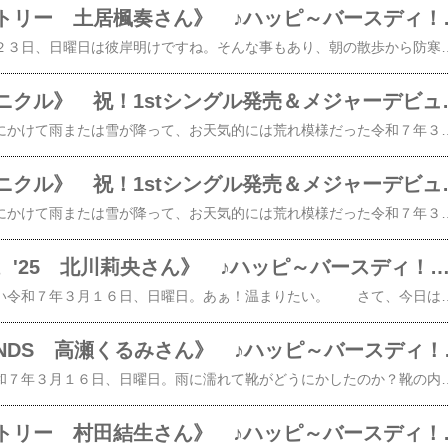
《つばきファクトリ
​​​ 晴天の令和七年３月２３日、日曜日は彼岸明けですね。そんな事もあり、朝の散歩から防寒の厚着を脱ぎ身軽になって5kmを１時間かけて歩ってみた。 身軽って、気分が良いね。 さて、今日は！つばきファクトリー土居楓奏さんの誕生日ですね。​おめでとう！​ 彼女がつばきファクトリーのメンバーになって１年ちょっと。芸能生活にも慣れた頃でしょうか？ 若さを武器にいろんなモノを吸収し、大きく育って欲しいですね。 そう言えば、つばきフ
《ロージークロニクル
​​ 朝は雹が降り、昼頃にかけて雨または雪が降って、お天気的には荒れ模様だった令和７年３月１９日、水曜日。明日は春分の日で祝日なんですね。 春かぁ～、窓の外を見れば、そんな気分には慣れないけれど…。 なので、敢て明るい話題を一つ！今日はハロー！プロジェクトの新グループ​ロージークロニクルの1stシングルがリリースされ、メジャーデビューするおめでたい日ですな。 いやぁ～、グループ名が「ロージークロニクル」に決まったのが昨年６月、同年１１月に本日のメジャーデビュー及び1stシングルが公表されたのだが、この月日は短い様で長かったよね。 まぁ、彼女たちがたどった日々を想えば、オジサンの事なんて、取るに足らぬのだが。 ともかく、1stシングルである​【楽天ブックス限定先着特典】へいらっしゃい！～ニッポンで会いましょう～ウブとズル (初回生産限定盤A CD＋Blu-ray)(缶バッジ(ソロランダム絵柄)) [ ロージークロニクル ]​​【楽天ブックス限定先着特典】へいらっしゃい！～ニッポンで会いましょう～ウブとズル (初回生産限定盤B CD＋Blu-ray)(缶バッジ(ソロランダム絵
《ロージークロニクル
​​ 朝は雹が降り、昼頃にかけて雨または雪が降って、お天気的には荒れ模様だった令和７年３月１９日、水曜日。明日は春分の日で祝日なんですね。 春かぁ～、窓の外を見れば、そんな気分には慣れないけれど…。 なので、敢て明るい話題を一つ！今日はハロー！プロジェクトの新グループ​ロージークロニクルの1stシングルがリリースされ、メジャーデビューするおめでたい日ですな。 いやぁ～、グループ名が「ロージークロニクル」に決まったのが昨年６月、同年１１月に本日のメジャーデビュー及び1stシングルが公表されたのだが、この月日は短い様で長かったよね。 まぁ、彼女たちがたどった日々を想えば、オジサンの事なんて、取るに足らぬのだが。 ともかく、1stシングルである​【楽天ブックス限定先着特典】へいらっしゃい！～ニッポンで会いましょう～ウブとズル (初回生産限定盤A CD＋Blu-ray)(缶バッジ(ソロランダム絵柄)) [ ロージークロニクル ]​​【楽天ブックス限定先着特典】へいらっしゃい！～ニッポンで会いましょう～ウブとズル (初回生産限定盤B CD＋Blu-ray)(缶バッジ(ソロランダム絵
《モーニング娘。'25 北川莉央さん》 ♪ハッピ～バースディ！おんち
​​ 小雨が降り続き、寒い令和７年３月１６日、日曜日。あぁ！温まりたい。​​ さて、今日は！モーニング娘。'25北川莉央さんの誕生日ですね。​おめでとう！​ やっぱり美人なおんちゃん！背は高くないモノのプロポーションも悪く
《BEYOOO
​​​​​ 細かい雨が止まぬ令和７年３月１６日、日曜日。雨に濡れて靴がどうにかしたのか？靴の内張りとくるぶしが当たり何気に痛みを感じる今日この頃。どうしたモノか？ それはそうと、今日は！BEYOOOOONDSのメンバーで、雨ノ森 川海のリーダー高瀬くるみさ
《つばきファクト