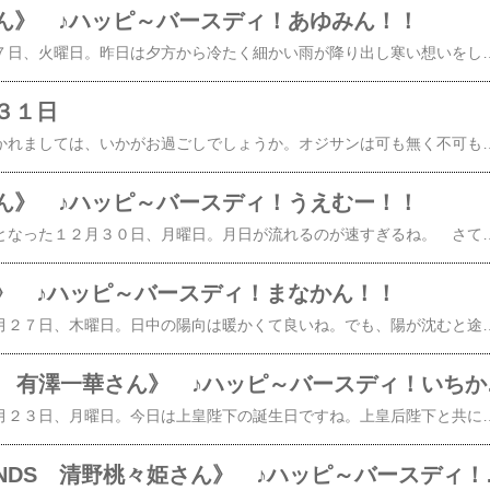
ん》 ♪ハッピ～バースディ！あゆみん！！
​​​​​ 晴天の令和七年１月７日、火曜日。昨日は夕方から冷たく細かい雨が降り出し寒い想いをしたのですが、今日は朝からお天道様が顔を出し気分が良いね。 さて、今日は！昨年１２月にモーニング娘。を卒業した石田亜佑美さんの誕生日ですね。​おめでとう！​ モーニング娘。卒業以降、M-line clubに参加する事が発表されたり、公式X ​石田亜佑美&staff​ がスタートしたりとソロ活動への準備が整いつつある様で、これからが楽しみですね。 得意とするダンスやトーク力など多くの武器があるので、いつでもステージ復帰が可能なのではと思ったりもします。 とにかく魅力たっぷりなタレントなので、NEWあゆみんのスタートが楽しみでもあり、リスタート後の展開への期待が膨らみますね。 あゆみんにバラ色の未来が訪れます様
３１日
晴天の大晦日皆様におかれましては、いかがお過ごしでしょうか。オジサンは可も無く不可も無く？ただ心残りとして、春に母が86歳の誕生日を迎える直前に旅立ちまして、母の老後はあんな形では？と悩む日々で過ぎ去り、最近になっても新年を迎える準備もせず、母の遺品整理をしては溜め息と共に後悔の念に苛まれ続けております。以上の理由により新年のご挨拶等は遠
ん》 ♪ハッピ～バースディ！うえむー！！
​​​​ 令和六年も残り二日となった１２月３０日、月曜日。月日が流れるのが速すぎるね。 さて、今日は！Juice＝JuiceのOGで、三代目リーダーを務めていた植村あかりさんの誕生日ですね。おめでとう！​ 今年、惜しまれつつJuice=Juiceを卒業したうえむーは引き続き芸能活動
》 ♪ハッピ～バースディ！まなかん！！
​​​ 晴天の令和六年１２月２７日、木曜日。日中の陽向は暖かくて良いね。でも、陽が沈むと途端に寒くなるから、午後３時過ぎの外出には暖かくても防寒の装いが必須だよね。 さて、今日は♪元Juice＝Juiceのメンバーで、カントリー・ガールズ結成時のメンバーでもあった稲場愛香さんの誕生日ですね。​おめでとう！​ どさん子のまなかんのおすすめの寒さ対策はどうなんだろうね。 まぁ、それはそれとして、今は歌手としてだけでなく、幅広い活動でまなかんスマイルを振りまいている訳で、彼女の笑顔にオジサンの心は奪われてしまうんだよね。応援したくなってしまう。 まなかんの未来が豊かなモノになります様に。 そうそう、忘れてはならないのが、まなかんのソロとしての1stシングル​圧倒的LOVEPink Temperature (初回生産限定盤A CD＋Blu-ray) [ 稲場愛香 ]​圧倒的LOVEPink Temperature (初回生産限定盤B CD＋Blu-ray) [ 稲場愛香 ]​​圧倒的LOVEPink Temperature (通常盤A) [ 稲場愛香 ]​【楽天ブック
《Juic
​​ 晴天の令和六年１２​​​​月２３日、月曜日。今日は上皇陛下の誕生日ですね。上皇后陛下と共にいつ久しくお健やかであられる事を願っております。 さて、今日は♪Juice＝Juiceの才女有澤一華さんの誕生日ですね。おめでとう！ 多方面に才能を開花させているだけでなく、憎めない程
《BEYOOO