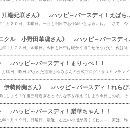
《Juice=Juice 江端妃咲さん》 
​​​​ 青空が広がる令和七年１月３０日、木曜日。一月も明日でお仕舞いとは速いね。 さて、今日は！Juice＝Juiceの将来有望株江端妃咲ちゃん１８歳の誕生日ですね。​おめでとう！​ 今日で大人の仲間入りしたえばちゃん。これからどんな変化を見せてくれるか楽しみですね。 そんなえばちゃんの未来を楽しみにしながら、彼女の成長を祈念いたします。幸せになります様に。 そうそう、Juice=Juiceと言えば！来たる2/26にNEWシングル​【楽天ブックス限定先着特典】初恋の亡霊今夜はHearty Party (初回生産限定盤A CD＋Blu-ray)(L判ブロマイド2枚(全10種よりランダム2種)) [ Juice=Juice ]​​​​【楽天ブックス限定先着特典】初恋の亡霊今夜はHearty Party (初回生産限定盤B CD＋Blu-ray)(L判ブロマイド2枚(全10種よりランダム2
《ロージークロニクル
​​​​ 明るい薄曇りの令和七年１月２３日、金曜日。今日も日中は暖かく過ごせそうだが、夜は途端に寒くなるんだろうな。 さて、今日は！来たる３/１９に待望のデビューシングルをリリースし、メジャーデビューするロージークロニクルのメンバー小野田華凜さん１７歳の誕生日ですね。​おめでとう！​ 成人になる１年前に待ちに待ったメジャーデビューを控える日々をだかりん。ワクワクしてるでしょうな。 今は体調を崩しやすい季節ですので体調管理に留意して、スタートダッシュに備えたいですね。 そして、だかりんの未来が幸せに包まれます様に。では！ ロージークロニクルのメジャーデビューシングルはコチラ！​​【楽天ブックス限定先着特典】へいらっしゃい！～ニッポンで会いましょう～ウブとズル (初回生産限定盤A CD＋Blu-ray)(品目未定) [ ロージークロニクル ]​【楽天ブックス限定先着特典】へいらっしゃい！～ニッポンで会い
》 ♪ハッピ～バースディ！まりっぺ！！
​​​​ 令和七年１月２０日、月曜日。昨日UPされた道重さゆみさんの​公式ブログ「サユミンランドール」​の​「ご報告」​の内容にショッ
《アンジュルム 
​​​​ さて今夜のおかずは何にしよう？午後三時過ぎるとそんな事を考えてしまう今日この頃。それは、令和七年１月１９日、日曜日でも同じなオジサンです。 今朝、ごはんを多めの炊いたので、何にしようかな？カレーも良いけど、具材の買い置きで足りないものが多いので、これは却下か！あぁ！残念。 それは、そうと、今日は！アンジュルムの次世代を担う伊勢鈴蘭さんの誕生
》 ♪ハッピ～バースディ！梨華ちゃん！！
​​​​ 曇り空が広がる令和七年１月１９日、日曜日。最近、右足の小指が痛くてねぇ～。実は、昨年末から右足のひざを痛めておりまして、それを庇って生活していたら、右足の小指に負荷が掛かったか？小指にも痛みを感じるようになったんだよね。 まぁ、そのうち治るでしょう、オジサンの事だから。 さて、今日は！オジサンが人生で一番推していた方の相棒♪モーニング娘。ＯＧ石川