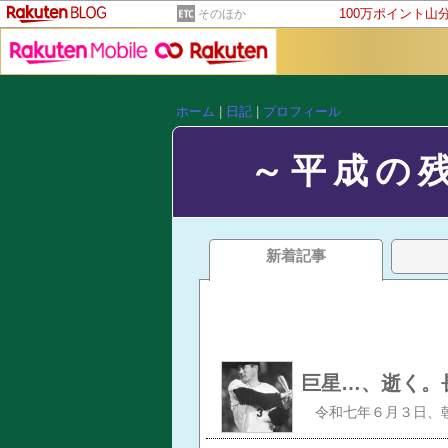
100万ポイント山
そのほか
ホーム
|
日記
|
プロフィール
～平成の
新着記事
巨星…、逝く。