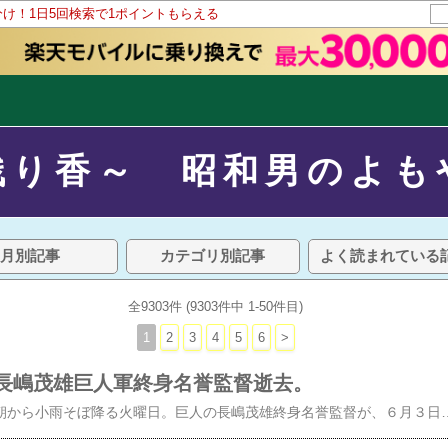
分け！1日5回検索で1ポイントもらえる
残り香～ 昭和男のよも
月別記事
カテゴリ別記事
よく読まれている
全9303件 (9303件中 1-50件目)
1
2
3
4
5
6
>
長嶋茂雄巨人軍終身名誉監督逝去。
令和七年６月３日、朝から小雨そぼ降る火曜日。巨人の長嶋茂雄終身名誉監督が、６月３日午前６時３９分に肺炎のため都内の病院で死去した。８９歳だった。と読売新聞社が発表した。 背番号９０を付け指揮を執った第１次監督時代の６年間は自分にとって小学生と完全に一致する為か、ミスターの選手時代の記憶は余り無くて…。 そんな事もあり、時が流れ社会人になり気兼ねせず野球観戦していた頃の自分にとって、球場のスタン