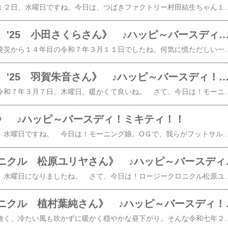
​​​​ さぁ、令和７年３月１２日、水曜日ですね。今日は、つばきファクトリー村田結生ちゃん１５歳の誕生日ですね。​おめでとう！​ 彼女を含む３名のひなーずが、つばきファクトリ
《モーニング娘。'25 小田さくらさん》 ♪ハッピ～バースディ！小田ち
​​​​​​ 昨日は東日本大震災発災から１４年目の令和７年３月１１日でしたね。何気に慌ただしい一日が経ち、目をつぶって思う事はそれ以降も発災する災害からの復旧が一日も早く進む事ですかね。 さて、今日は！日付変わって令和７年３月１２日、水曜日。と、言う事は！モーニング娘。'25のサブリーダー小田さくらさんの誕生日ですね。​おめでとう！​ モーニング娘。はもうじきリーダーの生田衣梨奈さんの卒業が決まっているので、間違いがなければ、順当にそうなる事でしょね。 小田ちゃんが好きなオジサンとしては、小田ちゃんが背負ってきたモーニング娘。の歌唱面だけでなく、多岐にわたって背
《モーニング娘。'25 羽賀朱音さん》 ♪ハッピ～バースディ！あかね
​​​​ 天気が回復してきた令和７年３月７日、木曜日。暖かくて良いね。 さて、今日は！モーニング娘。の美しき才女！羽賀朱音さんの誕生日ですね。おめでとう！​ やっと２３歳になったのね。彼女は若くしてデビューしているので、オジサンも長い事、彼女を気にしているか
》 ♪ハッピ～バースディ！ミキティ！！
​​​​​ 令和七年２月２６日、水曜日ですね。 今日は！モーニング娘。OＧで、我らがフットサルチームGatas Brilhantes H.P.のサブキャプテン藤本美貴さんの誕生日ですね。おめでとう！​ 今や、新時代の芸能界のご意見番的な活躍を見せるミキティ。 これからも歯に衣着せぬ物言いで、
《ロージークロニク
​​​​​​ 令和七年２月２６日、水曜日になりましたね。 さて、今日は！ロージークロニクル松原ユリヤさん１７歳の誕生日ですね。​​おめでとう！​ あのオーディションからだいぶ経ってしまいましたが、ロージークロニクルの一員として、来たる3/19に念願のメジャーデビューを果たします。 オジサンもこれで心残りの一つが叶い、ホッとする事でしょう。 でも、これはスタートであり、通過点です。これから、より大きなアーティストを目指して頑張れ！ ロージークロニクルのメジャーデビューシングル​【楽天ブックス限定先着特典】へいらっしゃい！～ニッポンで会いましょう～ウブとズル (初回生産限定盤A CD＋Blu-ray)(品目未定) [ ロージークロニクル ]​【楽天ブックス限定先着特典】へいらっしゃい！～ニッポンで会いましょう～ウブとズル (初回生
《ロージークロニク
​​​​ 三連休明けは雲一つ無く、冷たい風も吹かずに暖かく穏やかな昼下がり。そんな令和七年２月２５日、火曜日。 平和だねぇ～。 今日は！ロージークロニクルの🥛牛乳🥛担当？植村葉純さん１７歳の誕生日ですね。​​おめでとう！​ 来たる3/19にメジャーデビューを控えたこの時期、はすみんもワクワクな日々を過ごしている事でしょう。オジサンも、ロージークロニクルと植村葉純さんのこれからの期