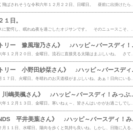
​​ 晴天、だけど風が強く飛ばされそうな令和六年１２​​月２２日、日曜日。 昼前に出掛けたら、風に煽られ転んだオジサンです。風で埃が舞っているからか？鼻水が止まらないよ。トホホ。 そんな今日ですが、実は！BEYOOOOONDS雨ノ森 川海の清野桃々姫さん二十歳の誕生日ですね。​おめでとう！​​​​ 芸達者なひめちゃん♪次はどんなビックリを見せてくれるか楽しみですね。 ひめちゃんの未来が素晴らしいモノになります様に。 そうそう、BEYOOOOONDSと言えば！来たる年明けの2025/01/29にNEWシングル​【楽天ブックス限定先着特典】Do-Did-Doneあゝ君に転生 (初回生産限定盤A CD＋Blu-ray)(品目未定) [ BEYOOOOONDS ]​【楽天ブックス限定先着特典】Do-Did-D
２１日。
​​ 昨夜、届いたニュースに驚愕し、眠れぬ夜を過ごしたオジサンです。 そのニュースこそ、こちらです。​アンジュルム 上國料萌衣の卒業に関するお知らせ​ 今年は、春ツアーラストで佐々木莉佳子さんが、秋ツアーラストでは川村文乃さんが卒業したアンジュルム…、 来たる２０２５年春ツアーをもって、リーダー上國料萌衣さんが卒業するなんて…、三つのツアー連続でグループの中心人物が相次ぐ卒業とは、これからのアンジュルムが心配でならないな。 と言うか、かみこの卒業が既定路線になっているならば、伊
《つばきファクト
​​ 冬晴れ、晴天の令和六年１２​​月２０日、金曜日。流石に直接見る太陽はまぶしいね。 さて、今日は♪つばきファクトリー豫風瑠乃ちゃんの誕生日ですね。​​おめでとう！​ るのも、もう１７才なんだね。と言う事は、来年の12/20に迎える誕生日では、大人の仲間入りなのかぁ～。​♪驚きぃ～～～っ！​ 
《つばきファクトリ
​​ 晴天の令和六年１２​​月１７日、火曜日。冬晴れのお天道様がまぶしいね。あぁ！日向にいると温かくて気持ち良いな、日陰に入りたくないぞ、日向ぼっこで居眠りしそうだわ。 そんな風に気持ち良い一日、さて今日は！つばきファクトリー小野田紗栞さんの誕生日ですね。​おめでとう！​ しかし、さおりんも２３歳になった
《Juice=Juice 川嶋美楓さん》 
​​​​​ 曇り空が広がる令和六年１２月１３日、金曜日。寒いねぇ～、皆さんはいかがお過ごしでしょうか？ 風邪などで体調を崩されない様、お互いに用心しましょうね。 また、ハローな界隈ではインフルエンザが秘かに忍び寄っている様で、気が気ではありませんね。 さて、今日は！​Juice=Juice​の若手成長株​​川嶋美楓さん​​の誕生日ですね。​おめでとう！​ みっぷるも１７才になったんだねぇ～。あっと言う間に大人への一歩手前になったんだねぇ～👏​​​👏👏​ この貴重
《BEYOOO
​​​​​ 冬晴れの令和六年１２月１１日、水曜日。陽向を歩くと気持ち良いね。しかし、日陰に入ると、とたん寒さが襲ってくるのは身体に堪えるわ。風邪をひかない様にようじんしなきゃね。 さて、今日は！BEYOOOOONDSのメンバーで、SeasoningSのリーダー平井美葉さんの誕生日ですね。おめでとう！​ 歌にダンスだけでなくあらゆるパフォーマンスに向き合い表現者として自分磨きをしているみよ♪しかも自分磨きはボディメイクまでの