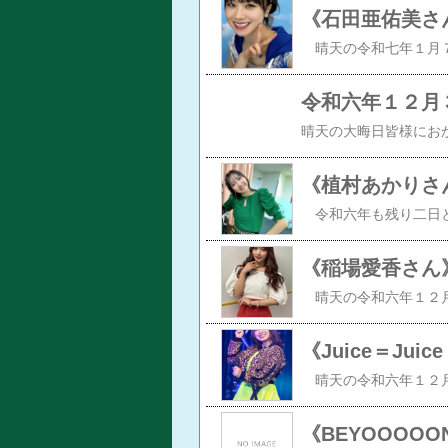
《石田亜佑美さ
令和六年１２月
《植村あかりさ
《稲場愛香さん