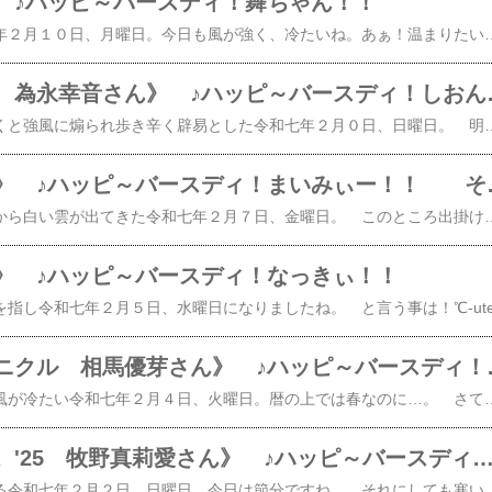
 ♪ハッピ～バースディ！舞ちゃん！！
​​​ 晴天が広がる令和七年２月１０日、月曜日。今日も風が強く、冷たいね。あぁ！温まりたい。 さて、今日は！カントリー・ガールズのメンバーとして活躍した歌手小関舞さんの誕生日ですね。​おめでとう！​​ そう言えば、ソロデビューシングル​涙のTomorrowYes! 晴れ予報 (初回生産限定盤B C
《アンジュルム 
​​​​ 快晴なのに、外を歩くと強風に煽られ歩き辛く辟易とした令和七年２月０日、日曜日。 明け方から９時頃までは風も無く、朝の散歩も歩きやすかったんだけどな。 さて、今日は！アンジュルムの近い将来の幹部
《矢島舞美さん》
​​​ 午前中は青空、午後から白い雲が出てきた令和七年２月７日、金曜日。 このところ出掛ける度に雑草の種が服にたくさん付いていていて辟易する。 それはそうと、今日は！℃-uteのリーダーを務めた​矢島舞美さんの誕生日ですね。​おめでとう！​ 昨年、ママになったまいみぃー♪芸能活動も
》 ♪ハッピ～バースディ！なっきぃ！！
《ロージークロニ
​​​​ 日差しがまぶしいが風が冷たい令和七年２月４日、火曜日。暦の上では春なのに…。 さて、今日は！3/19のメジャーデビューが待ち遠しいロージークロニクルの​最年少​相馬優芽ちゃんの誕生日ですね。​おめでとう！​ １４歳になったゆめち💙素晴らしい未来を手にする為に大きく羽ばたいてくださいね。では！ ロージークロニクルのデビューシングル​​【楽天ブックス限定先着特典】へいらっしゃい！～ニッポンで会いましょう～ウブとズル (初回生産限定盤A CD＋Blu-ray)(品目未定) [ ロージークロニクル ]​​​​​【楽天ブックス限定先着特典】へいらっしゃい！～ニッポンで会いましょう～ウブとズル (初回生産限定盤B CD＋Blu-ray)(品目未定
《モーニング娘。'25 牧野真莉愛さん》 ♪ハッピ～バースディ！らぶ
​​​​ 朝から冷たい雨が降る令和七年２月２日、日曜日。今日は節分ですね。 それにしても寒いね。こんな日は…。あぁ！ それはそうと、今日は！モーニング娘。'25牧野真莉愛さんの誕生日ですね。​おめでとう！​ らぶりんも２４歳なんだね。まぁ、らぶりんの事だし、いい意味で頑固で一途な所は変わり様がないだろうし、逆にそれが、らぶりんの安心感と言うか。大きな問題を引き起こす事は無いだろうしね。 それでも、らぶりんの未来が素敵なモノになります様