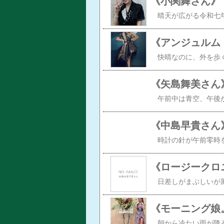
《小関舞さん》
《中島早貴さん