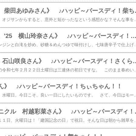
《メロン記念日 
​​ 四半世紀と言うと…、オジサンからすると、意外と短かったなという感想かな？そんな事を感じた令和七年２月２２日・土曜日。 さて、今年がデビューから２５年を記念しメロン記念日の期間限定とはいえ再結成されましたね。そして、今日は！​メロン記念日柴田あゆみさんの誕生日ですね。おめでとう！​​​ この春は
《モーニング娘。'25 横山玲奈さん》 ♪ハッピ～バースディ！よこ
​​​​​ 細切りした大根やニンジンと白滝を炒め、砂糖＆めんつゆで味付けし、七味唐辛子で仕上げたきんぴら風のおかずで食が進んだニコニコが止まらない令和七年２月２２日・土曜日のオジサンです。 今日は！モーニング娘。'25横山玲奈さんの誕生日ですね。たてやんおめでとう！おっと、違ったマダムヤン♪おっとっと！よ
《Juice=Juice 石山咲良さん》 
​​​​ 晴天で穏やかな陽気の令和七年２月２２日土曜日は三連休の初日ですな。 このまま春めいた日和が続いて欲しいモノです。さて、今日は！Juice＝Juiceの美しきトリックスター石山咲良さんの誕生日ですね。​おめでとう！​ さくらちのお姿はホント！美しいよね。溜息が出てしまうぐらいに雑味が無くて、澄み切った美しさがあるよね。 さくらちの未来が幸せに包まれます様に。そして、もっと知名度が上がり、人気が高くなります様に。 そうそう、Juice=Juiceと言えば！来たる2/26にNEWシングル​【楽天ブックス限定先着特典】初恋の亡霊今夜はHearty Party (初回生産限定盤A CD＋Blu-ray)(L判ブロマイド2枚(全10種よりランダム2種)) [ Juice=Juice ]​【楽天ブックス限定先着特典】初恋の亡霊今夜はHearty
ん》 ♪ハッピ～バースディ！ちぃちゃん！！
​​​​ 令和七年２月１９日、水曜日。今日こそ、良い一日にしたいものです。 さて、今日はモーニング娘。の元メンバーで、カントリー・ガールズの結成メンバーだった森戸知沙希さんの誕生日ですね。お
《ロージークロニク
​​​​ 晴天の令和七年２月１１日、火曜日は！「建国記念の日」で祝日。そんな日は朝から雑草を刈って、時間をオーバーして気が付けばお昼になろうとしていた。 まぁ、それはそれ。今日はロージークロニクルの村越彩菜ちゃん１７歳の誕生日ですね。​おめでとう！​ あやちゃんも大人の仲間入りまで、あと一年！この大事な時間を大事に使い、素敵な大人の女性になってくださいね。 そして、3/19に迫ったロージークロニクルのメジャーデビューに関しても、準備万端、ぬかり無くスタートダッシュを決めて下さいね。 そうそう、ロージークロニクルのメジャーデビューシングルの中から、『へいらっしゃい！～ニッポンで会いましょう～』Promotion EditのミュージックビデオがYouTubeにUPされたので、皆さんもご覧くださいね。コチラです。 そして、ロージークロニクルのメジャーデビューシングル​​​【楽天ブックス限定先着特典】へいらっしゃい！～ニッポンで会いましょう～ウブとズル (初回生産限定盤A CD＋Blu-ray)(品目未定) [