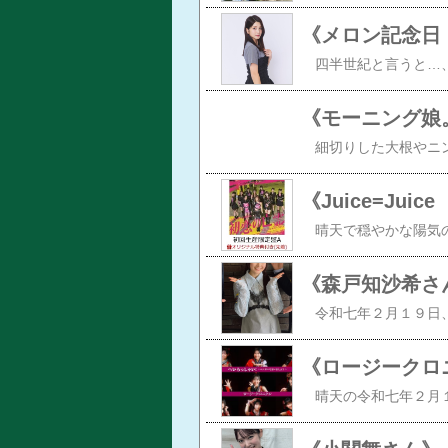
《森戸知沙希さ