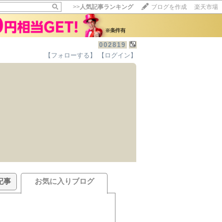
>>
人気記事ランキング
ブログを作成
楽天市場
002819
【フォローする】
【ログイン】
記事
お気に入りブログ