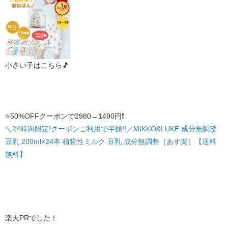
小さい子はこちら🎵
⭐️50%OFFクーポンで2980→1490円❗️
＼24時間限定!クーポンご利用で半額!!／MIKKO&LUKE 成分無調整
豆乳 200ml×24本 植物性ミルク 豆乳 成分無調整［あす楽］【送料
無料】
楽天PRでした！