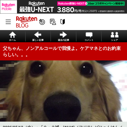
ホーム
新しい記事
過去の記事
コメント
シェア
父ちゃん、ノンアルコールで我慢よ。ケアマネとのお約束
らしい。。。
2026/05/13（水）・「０・２減」(#^^#)／フジテレビじゃんけん／