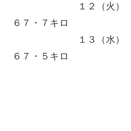
１２（火）
６７・７キロ
１３（水）
６７・５キロ