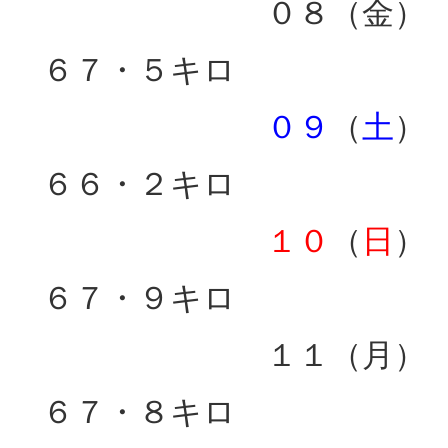
０８（金）
６７・５キロ
０９
（
土
）
６６・２キロ
１０
（
日
）
６７・９キロ
１１（月）
６７・８キロ