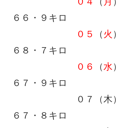
０４
（
月
）
６６・９キロ
０５
（
火
）
６８・７キロ
０６
（
水
）
６７・９キロ
０７（木）
６７・８キロ