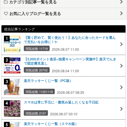
カテゴリ別記事一覧を見る
お気に入りブログ一覧を見る
総合記事ランキング
【賢く貯めて、賢く使おう！】あなたに合ったカードを選ん
で支払いをお得に！✨
閲覧総数 11719
2026.08.07 11:00
【3,000ポイント進呈×抽選キャンペーン実施中】楽天でんき
で固定費見直し
閲覧総数 20702
2026.08.04 11:00
楽天ラッキーくじ一覧（PC版）
閲覧総数 11201118
2026.08.07 08:35
スマホは常に手元に・微笑み返したくなる千日紅
閲覧総数 2157
2026.08.07 00:10
楽天ラッキーくじ一覧（スマホ版）