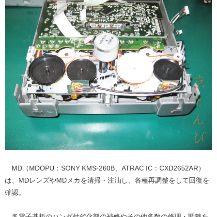
MD（MDOPU：SONY KMS-260B、ATRAC IC：CXD2652AR）
は、MDレンズやMDメカを清掃・注油し、各種再調整をして回復を
確認。
各電子基板のハンダ付劣化部の補修やその他多数の修理・調整を