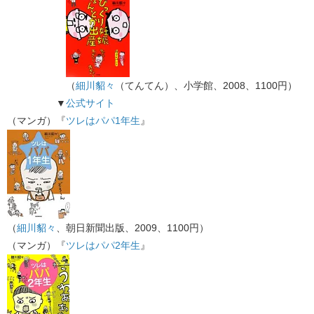
（
細川貂々
（てんてん）、小学館、2008、1100円）
▼
公式サイト
（マンガ）『
ツレはパパ1年生
』
（
細川貂々
、朝日新聞出版、2009、1100円）
（マンガ）『
ツレはパパ2年生
』