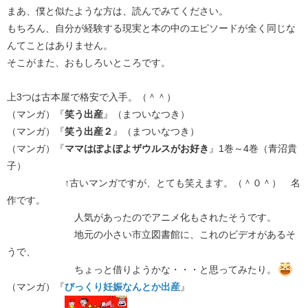
まあ、僕と似たような方は、読んでみてください。
もちろん、自分が経験する現実と本の中のエピソードが全く同じな
んてことはありません。
そこがまた、おもしろいところです。
上3つは古本屋で格安で入手。（＾＾）
（マンガ）『
笑う出産
』（まついなつき）
（マンガ）『
笑う出産２
』（まついなつき）
（マンガ）『
ママはぽよぽよザウルスがお好き
』1巻～4巻（青沼貴
子）
↑古いマンガですが、とても笑えます。（＾０＾） 名
作です。
人気があったのでアニメ化もされたそうです。
地元の小さい市立図書館に、これのビデオがあるそ
うで、
ちょっと借りようかな・・・と思ってみたり。
（マンガ）『
びっくり妊娠なんとか出産
』