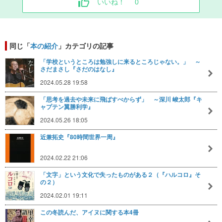
いいね！
0
同じ「
本の紹介
」カテゴリの記事
「学校というところは勉強しに来るところじゃない。」 ～
さだまさし『さだのはなし』
2024.05.28 19:58
「思考を過去や未来に飛ばすべからず」 ～深川 峻太郎『キ
ャプテン翼勝利学』
2024.05.26 18:05
近兼拓史『80時間世界一周』
2024.02.22 21:06
「文字」という文化で失ったものがある２（『ハルコロ』そ
の２）
2024.02.01 19:11
この冬読んだ、アイヌに関する本4冊