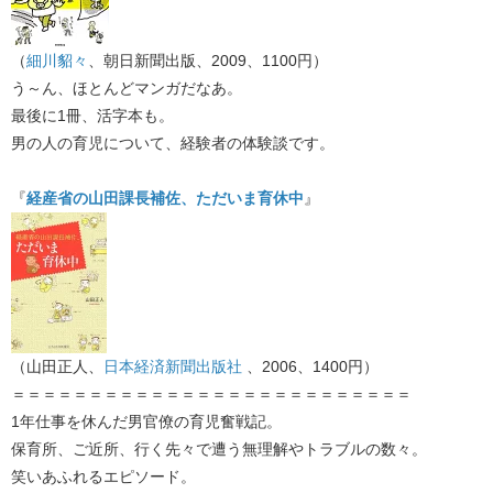
（
細川貂々
、朝日新聞出版、2009、1100円）
う～ん、ほとんどマンガだなあ。
最後に1冊、活字本も。
男の人の育児について、経験者の体験談です。
『
経産省の山田課長補佐、ただいま育休中
』
（山田正人、
日本経済新聞出版社
、2006、1400円）
＝＝＝＝＝＝＝＝＝＝＝＝＝＝＝＝＝＝＝＝＝＝＝＝＝＝
1年仕事を休んだ男官僚の育児奮戦記。
保育所、ご近所、行く先々で遭う無理解やトラブルの数々。
笑いあふれるエピソード。