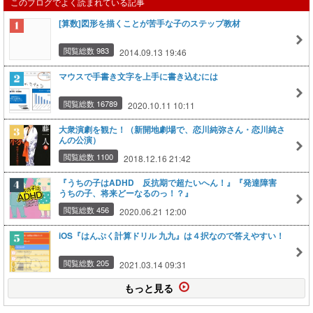
このブログでよく読まれている記事
[算数]図形を描くことが苦手な子のステップ教材
閲覧総数 983
2014.09.13 19:46
マウスで手書き文字を上手に書き込むには
閲覧総数 16789
2020.10.11 10:11
大衆演劇を観た！（新開地劇場で、恋川純弥さん・恋川純さ
んの公演）
閲覧総数 1100
2018.12.16 21:42
『うちの子はADHD 反抗期で超たいへん！』『発達障害
うちの子、将来どーなるのっ！？』
閲覧総数 456
2020.06.21 12:00
iOS『はんぷく計算ドリル 九九』は４択なので答えやすい！
閲覧総数 205
2021.03.14 09:31
もっと見る