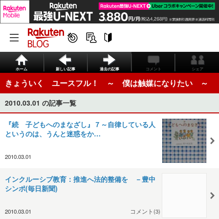
ホーム
新しい記事
過去の記事
コメント
シェア
きょういく ユースフル！ ～ 僕は触媒になりたい ～
2010.03.01 の記事一覧
『続 子どもへのまなざし』７～自律している人
というのは、うんと迷惑をか…
2010.03.01
インクルーシブ教育：推進へ法的整備を －豊中
シンポ(毎日新聞)
2010.03.01
コメント(3)