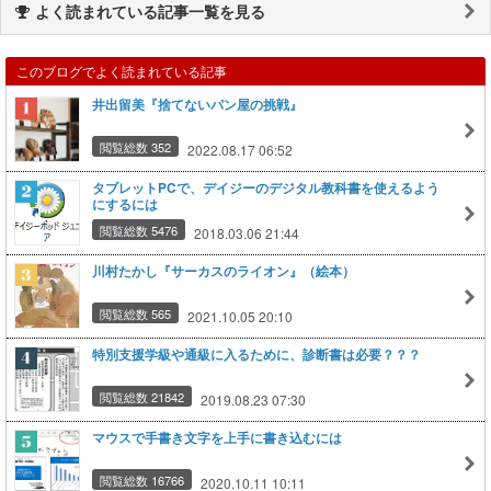
よく読まれている記事一覧を見る
このブログでよく読まれている記事
井出留美『捨てないパン屋の挑戦』
閲覧総数 352
2022.08.17 06:52
タブレットPCで、デイジーのデジタル教科書を使えるよう
にするには
閲覧総数 5476
2018.03.06 21:44
川村たかし『サーカスのライオン』（絵本）
閲覧総数 565
2021.10.05 20:10
特別支援学級や通級に入るために、診断書は必要？？？
閲覧総数 21842
2019.08.23 07:30
マウスで手書き文字を上手に書き込むには
閲覧総数 16766
2020.10.11 10:11