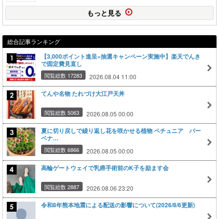
もっと見る
総合記事ランキング
【3,000ポイント進呈×抽選キャンペーン実施中】楽天でんき
で固定費見直し
閲覧総数 17283
2026.08.04 11:00
てんや名物 たれづけ大江戸天丼
閲覧総数 5063
2026.08.05 00:00
夏に切り戻しで繰り返し花を咲かせる植物 ペチュニア バー
ベナ…
閲覧総数 6866
2026.08.05 00:00
高輪ゲートウェイで乳癌手術前のK子を励ます会
閲覧総数 2887
2026.08.06 23:20
令和8年熊本地震による配送の影響について(2026/8/6更新)