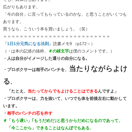
広がりもあります。
「今の自分」に言ってもらっているのかな、と思うことがいくつも
あります。
買うなら、こういう本を買いましょう。（笑）
＝＝＝＝＝＝＝＝＝＝＝＝＝＝＝＝＝＝＝＝＝＝＝＝＝＝
『
1日1分元気になる法則
』読書メモ9 （p172～）
（・は本の記述の抜粋、
＃の緑文字
は僕のコメントです。）
・人は自分がイメージした通りの自分になる。
当たりながらよけ
・プロボクサーは相手のパンチを、
る
。
「たとえ、
当たってからでもよけることはできる
んですよ」
・プロボクサーは、力を抜いて、いつでも体を前後左右に動かして
います。
・
相手のパンチの芯を外す
＃「もう遅い」｢もうだめだ｣と思うからだめになるのであって、
「今ここから」できることはなんぼでもある、