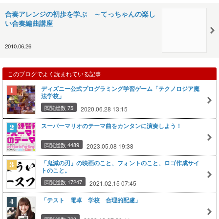
合奏アレンジの初歩を学ぶ ～てっちゃんの楽し
い合奏編曲講座
2010.06.26
このブログでよく読まれている記事
ディズニー公式プログラミング学習ゲーム「テクノロジア魔
法学校」
閲覧総数 75
2020.06.28 13:15
スーパーマリオのテーマ曲をカンタンに演奏しよう！
閲覧総数 4489
2023.05.08 19:38
「鬼滅の刃」の映画のこと、フォントのこと、ロゴ作成サイ
トのこと。
閲覧総数 17247
2021.02.15 07:45
「テスト 電卓 学校 合理的配慮」
閲覧総数 723