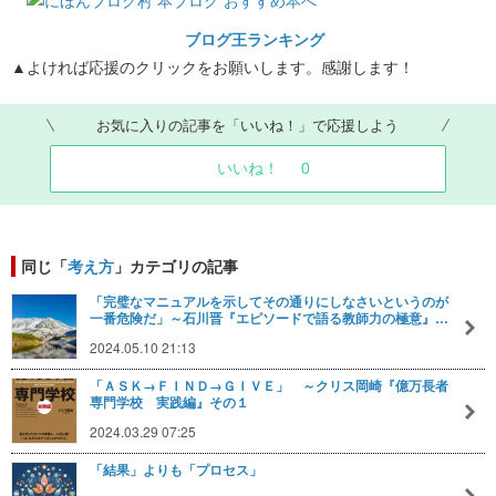
ブログ王ランキング
▲よければ応援のクリックをお願いします。感謝します！
お気に入りの記事を「いいね！」で応援しよう
いいね！
0
同じ「
考え方
」カテゴリの記事
「完璧なマニュアルを示してその通りにしなさいというのが
一番危険だ」～石川晋『エピソードで語る教師力の極意』…
2024.05.10 21:13
「ＡＳＫ→ＦＩＮＤ→ＧＩＶＥ」 ～クリス岡崎『億万長者
専門学校 実践編』その１
2024.03.29 07:25
「結果」よりも「プロセス」