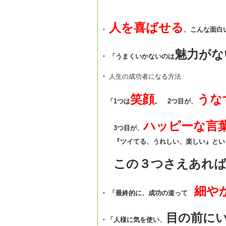
人を喜ばせる
・
、こんな面白
魅力がな
・ 「うまくいかないのは
・
人生の成功者になる方法
笑顔
うな
「1つは
。 2つ目が、
ハッピーな言
3つ目が、
『ツイてる、うれしい、楽しい』とい
この３つさえあれば
細や
・ 「最終的に、成功の道って
目の前に
・「人様に気を使い、