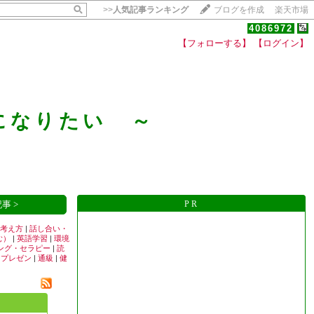
>>
人気記事ランキング
ブログを作成
楽天市場
4086972
【フォローする】
【ログイン】
【毎日開催】
15記事にいいね！で1ポイント
になりたい ～
10秒滞在
いいね!
--
/
--
事 >
PR
考え方
|
話し合い・
む）
|
英語学習
|
環境
ング・セラピー
|
読
|
プレゼン
|
通級
|
健