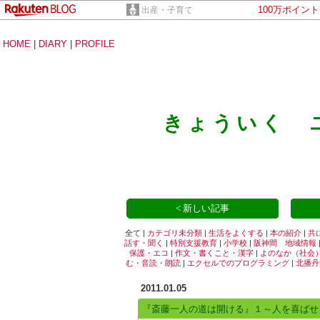
100万ポイン
出産・子育て
HOME
|
DIARY
|
PROFILE
きょういく 
< 新しい記事
全て |
カテゴリ未分類
|
生活をよくする
|
本の紹介
|
共
話す・聞く
|
特別支援教育
|
小学校
|
阪神間 地域情報
保護・エコ
|
作文・書くこと・漢字
|
よのなか（社会
む・音読・朗読
|
エクセルでのプログラミング
|
北播丹
2011.01.05
『斎藤一人の道は開ける』１～人を喜ばせ