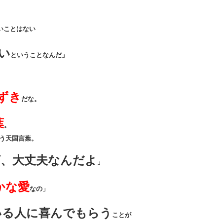
いことはない
い
ということなんだ」
ずき
だな。
葉
。
う天国言葉。
、大丈夫なんだよ
」
かな愛
なの」
いる人に喜んでもらう
ことが