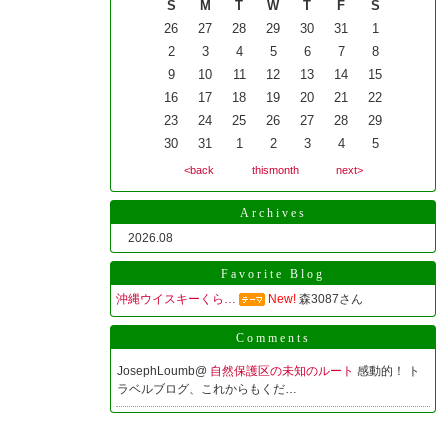
S
M
T
W
T
F
S
26
27
28
29
30
31
1
2
3
4
5
6
7
8
9
10
11
12
13
14
15
16
17
18
19
20
21
22
23
24
25
26
27
28
29
30
31
1
2
3
4
5
<back
thismonth
next>
Archives
2026.08
Favorite Blog
沖縄ウイスキーくら…
New!
森3087さん
Comments
JosephLoumb@
自然保護区の未知のルート
感動的！ ト
ラベルブログ、これからもくだ…