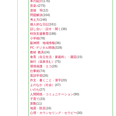
本の紹介
(176)
音楽♪
(275)
道徳 等
(12)
問題解決
(104)
考え方
(146)
個人的な日記
(161)
話し合い・話す・聞く
(36)
特別支援教育
(188)
小学校
(78)
阪神間 地域情報
(36)
PC･デジタル関係
(328)
教材･教具
(24)
食育（自立生活・家庭科）・園芸
(15)
旅行（温泉含む）
(75)
環境保護・エコ
(26)
仕事術
(74)
英語学習
(26)
作文・書くこと・漢字
(20)
よのなか（社会）
(47)
いのち
(27)
人間関係・コミュニケーション
(90)
子育て
(33)
算数
(11)
地震・防災
(16)
心理・カウンセリング・セラピー
(30)