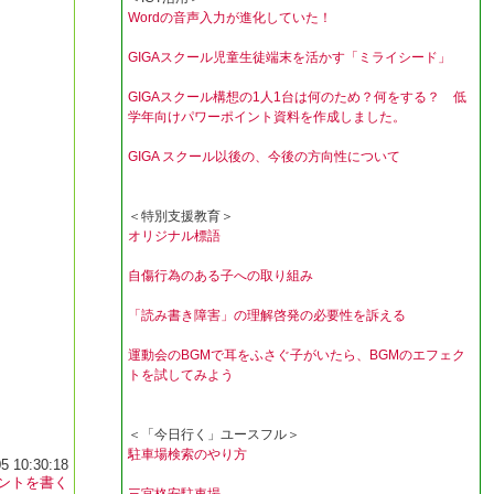
Wordの音声入力が進化していた！
GIGAスクール児童生徒端末を活かす「ミライシード」
GIGAスクール構想の1人1台は何のため？何をする？ 低
学年向けパワーポイント資料を作成しました。
GIGA スクール以後の、今後の方向性について
＜特別支援教育＞
オリジナル標語
自傷行為のある子への取り組み
「読み書き障害」の理解啓発の必要性を訴える
運動会のBGMで耳をふさぐ子がいたら、BGMのエフェク
トを試してみよう
＜「今日行く」ユースフル＞
駐車場検索のやり方
5 10:30:18
ントを書く