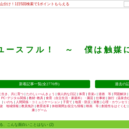
ト山分け！1日5回検索で1ポイントもらえる
ユースフル！ ～ 僕は触媒
新着記事一覧(全2776件)
過去の記
に生き、共に育つ
|
たのしいべんきょう
|
個人的な日記
|
体育
|
音楽♪
|
道徳 等
|
問題解決
|
|
PC･デジタル関係
|
教材･教具
|
食育（自立生活・家庭科）・園芸
|
仕事術
|
旅行（温泉含
）
|
いのち
|
人間関係・コミュニケーション
|
子育て
|
地震・防災
|
算数
|
心理・カウンセリ
波 地域情報
|
教員免許
|
教育改革
|
休校期間お役立ち情報
|
映画 等
|
創造性をはぐくむ
康
|
ゲーム
る、こんな面白いことはない
(2)