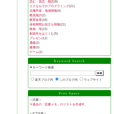
読む・音読・朗読
(9)
エクセルでのプログラミング
(21)
北播丹波 地域情報
(4)
教員免許
(2)
教育改革
(34)
休校期間お役立ち情報
(21)
映画 等
(15)
創造性をはぐくむ
(5)
プレゼン
(12)
通級
(2)
健康
(3)
ゲーム
(1)
Keyword Search
▼キーワード検索
楽天ブログ内
このブログ内
ウェブサイト
Free Space
＜読書＞
※過去の「読書メモ」のリストを作成中。
＜ICT活用＞