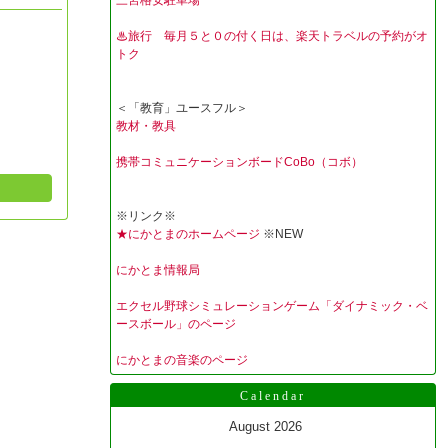
三宮格安駐車場
♨旅行 毎月５と０の付く日は、楽天トラベルの予約がオ
トク
＜「教育」ユースフル＞
教材・教具
携帯コミュニケーションボードCoBo（コボ）
※リンク※
★にかとまのホームページ
※NEW
にかとま情報局
エクセル野球シミュレーションゲーム「ダイナミック・ベ
ースボール」のページ
にかとまの音楽のページ
Calendar
August 2026