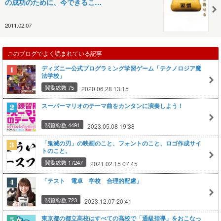
の成功のために、今できるこ…
2011.02.07
このブログでよく読まれている記事
ディズニー公式プログラミング学習ゲーム「テクノロジア魔
法学校」
閲覧総数 75
2020.06.28 13:15
スーパーマリオのテーマ曲をカンタンに演奏しよう！
閲覧総数 4491
2023.05.08 19:38
「鬼滅の刃」の映画のこと、フォントのこと、ロゴ作成サイ
トのこと。
閲覧総数 17247
2021.02.15 07:45
「テスト 電卓 学校 合理的配慮」
閲覧総数 723
2023.12.07 20:41
東京都の都立高校はすべての高校で「通級指導」をおこなっ