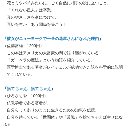
花とミツバチみたいに、ごく自然に相手の役に立つこと。
「くれない星人」は卒業。
真のやさしさを身につけて、
互いを生かしあう関係を築こう！
『彼女がニューヨークで一番の花屋さんになれた理由
』
（佐藤富雄、1200円）
この本はアメリカの大富豪の間で語り継がれている
「ガーベラの魔法」という物語を紹介している。
医学博士である著者がレイチェルが成功できた訳を科学的に説明
してくれている。
『
捨てちゃえ、捨てちゃえ
』
（ひろさちや、1000円）
仏教学者である著者が、
自分らしくありのままに生きるための知恵を伝授。
自分を縛っている「世間体」や「常識」を捨てちゃえば幸せにな
れる