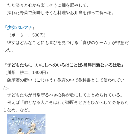
ただ淡々と心から楽しそうに畑を肥やして、
採れた野菜で美味しそうな料理やお弁当を作って食べる。
『少女パレアナ
』
（ポーター、500円）
彼女はどんなことにも喜びを見つける「喜びのゲーム」が得意だ
った。
『子どもたちに...いにしへのいろはことば-島津日新公いろは歌』
（川畑 耕二、1400円）
薩摩藩の郷中（ごじゅう）教育の中で教科書として使われてい
た。
子どもたちが日常守るべき心得が歌にしてまとめられている。
例えば「敵となる人こそはわが師匠ぞとおもひかへして身をもた
しなめ」など。