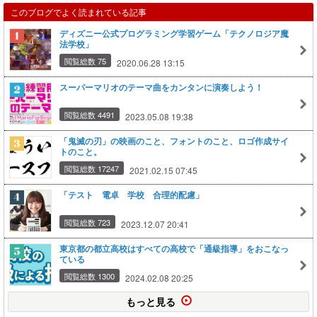
このブログでよく読まれている記事
ディズニー公式プログラミング学習ゲーム「テクノロジア魔
法学校」
閲覧総数 75
2020.06.28 13:15
スーパーマリオのテーマ曲をカンタンに演奏しよう！
閲覧総数 4491
2023.05.08 19:38
「鬼滅の刃」の映画のこと、フォントのこと、ロゴ作成サイ
トのこと。
閲覧総数 17247
2021.02.15 07:45
「テスト 電卓 学校 合理的配慮」
閲覧総数 723
2023.12.07 20:41
東京都の都立高校はすべての高校で「通級指導」をおこなっ
ている
閲覧総数 1300
2024.02.08 20:25
もっと見る