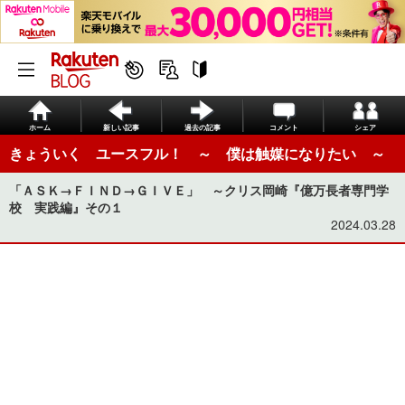
ホーム
新しい記事
過去の記事
コメント
シェア
きょういく ユースフル！ ～ 僕は触媒になりたい ～
「ＡＳＫ→ＦＩＮＤ→ＧＩＶＥ」 ～クリス岡崎『億万長者専門学
校 実践編』その１
2024.03.28