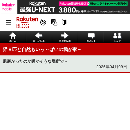
ホーム
新しい記事
過去の記事
コメント
シェア
猫８匹と自然もいっ～ぱいの我が家～
肌寒かったのか暖かそうな場所で～
2026年04月09日