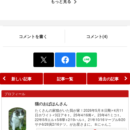
もっと見る
コメントを書く
コメント(4)
新しい記事
記事一覧
過去の記事
プロフィール
猫のおばはんさん
たくさんの家猫がいた我が家！2026年5月８日剛♂4月11
日ホワイト♂3日アキ♀。25年4/16将♂。23年4/1ミコ♀。
22年5/9エル♀5/8華♀2/19ハル♀。21年10/16マーブル9/20
サチ6/26寅2/16ナツ。がお星さまに。８にゃんこ