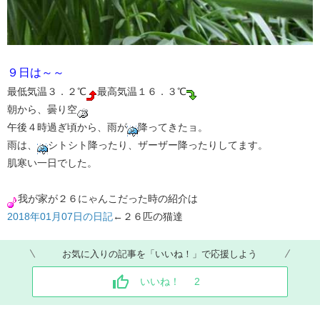
９日は～～
最低気温３．２℃
最高気温１６．３℃
朝から、曇り空
午後４時過ぎ頃から、雨が
降ってきたョ。
雨は、
シトシト降ったり、ザーザー降ったりしてます。
肌寒い一日でした。
我が家が２６にゃんこだった時の紹介は
2018年01月07日の日記
←２６匹の猫達
お気に入りの記事を「いいね！」で応援しよう
いいね！
2