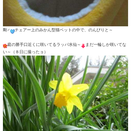
剛♂
チェアー上のみかん型猫ベットの中で、のんびりと～
庭の勝手口近くに咲いてるラッパ水仙～
まだ一輪しか咲いてな
い～（８日に撮ったョ）