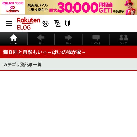
ホーム
前へ
次へ
コメント
シェア
猫８匹と自然もいっ～ぱいの我が家～
カテゴリ別記事一覧