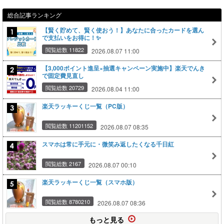
総合記事ランキング
【賢く貯めて、賢く使おう！】あなたに合ったカードを選ん
で支払いをお得に！✨
閲覧総数 11822
2026.08.07 11:00
【3,000ポイント進呈×抽選キャンペーン実施中】楽天でんき
で固定費見直し
閲覧総数 20729
2026.08.04 11:00
楽天ラッキーくじ一覧（PC版）
閲覧総数 11201152
2026.08.07 08:35
スマホは常に手元に・微笑み返したくなる千日紅
閲覧総数 2167
2026.08.07 00:10
楽天ラッキーくじ一覧（スマホ版）
閲覧総数 8780210
2026.08.07 08:36
もっと見る