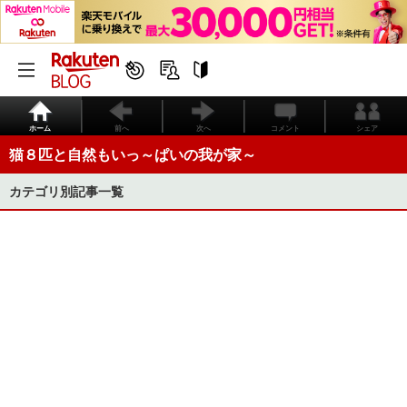
ホーム
前へ
次へ
コメント
シェア
猫８匹と自然もいっ～ぱいの我が家～
カテゴリ別記事一覧