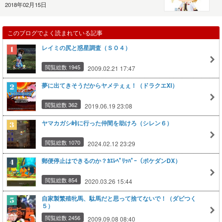
2018年02月15日
このブログでよく読まれている記事
レイミの尻と惑星調査（ＳＯ４）
閲覧総数 1945
2009.02.21 17:47
夢に出てきそうだからヤメテぇぇ！（ドラクエXI）
閲覧総数 362
2019.06.19 23:08
ヤマカガシ峠に行った仲間を助けろ（シレン６）
閲覧総数 1070
2024.02.12 23:29
郵便停止はできるのか？ｶｴﾚﾍﾟﾘｯﾊﾟｰ（ポケダンDX）
閲覧総数 854
2020.03.26 15:44
自家製繁殖牝馬、駄馬だと思って捨てないで！（ダビつく
５）
閲覧総数 2456
2009.09.08 08:40