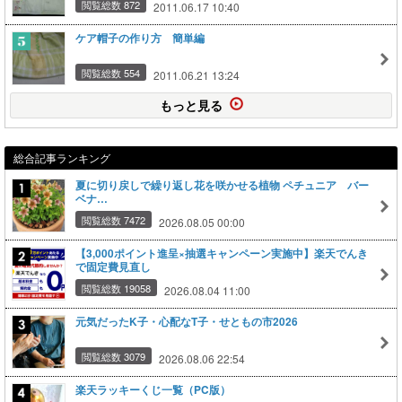
閲覧総数 872
2011.06.17 10:40
ケア帽子の作り方 簡単編
閲覧総数 554
2011.06.21 13:24
もっと見る
総合記事ランキング
夏に切り戻しで繰り返し花を咲かせる植物 ペチュニア バー
ベナ…
閲覧総数 7472
2026.08.05 00:00
【3,000ポイント進呈×抽選キャンペーン実施中】楽天でんき
で固定費見直し
閲覧総数 19058
2026.08.04 11:00
元気だったK子・心配なT子・せともの市2026
閲覧総数 3079
2026.08.06 22:54
楽天ラッキーくじ一覧（PC版）