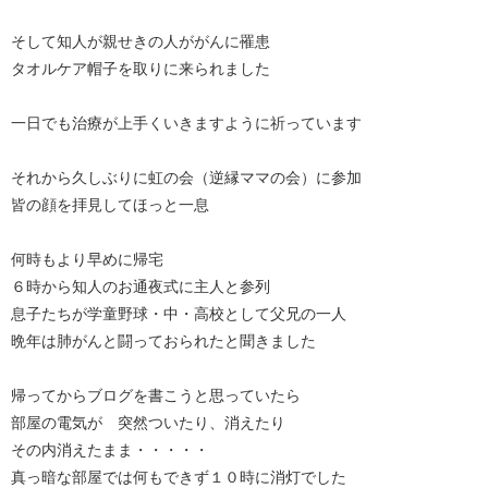
そして知人が親せきの人ががんに罹患
タオルケア帽子を取りに来られました
一日でも治療が上手くいきますように祈っています
それから久しぶりに虹の会（逆縁ママの会）に参加
皆の顔を拝見してほっと一息
何時もより早めに帰宅
６時から知人のお通夜式に主人と参列
息子たちが学童野球・中・高校として父兄の一人
晩年は肺がんと闘っておられたと聞きました
帰ってからブログを書こうと思っていたら
部屋の電気が 突然ついたり、消えたり
その内消えたまま・・・・・
真っ暗な部屋では何もできず１０時に消灯でした