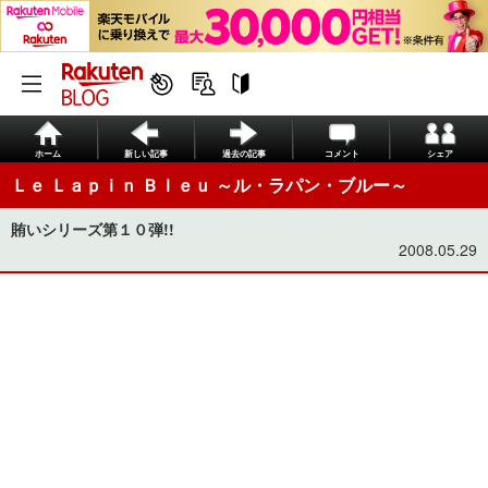
ホーム
新しい記事
過去の記事
コメント
シェア
Ｌｅ Ｌａｐｉｎ Ｂｌｅｕ ～ル・ラパン・ブルー～
賄いシリーズ第１０弾!!
2008.05.29