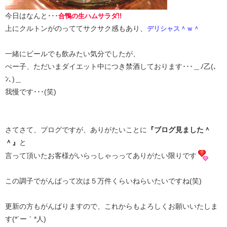
今日はなんと･･･
合鴨の生ハムサラダ!!
上にクルトンがのっててサクサク感もあり、
デリシャス＾ｗ＾
一緒にビールでも飲みたい気分でしたが、
ぺー子、ただいまダイエット中につき禁酒しております･･･＿ﾉ乙(､
ﾝ､)＿
我慢です･･･(笑)
さてさて、ブログですが、ありがたいことに
『ブログ見ました＾
＾』
と
言って頂いたお客様がいらっしゃっってありがたい限りです
この調子でがんばって次は５万件くらいねらいたいですね(笑)
更新の方もがんばりますので、これからもよろしくお願いいたしま
す(*´ー｀*人)