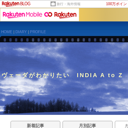
100万ポイ
旅行・海外情報
HOME
|
DIARY
|
PROFILE
ヴェーダがわかりたい INDIA A to Z
新着記事
月別記事