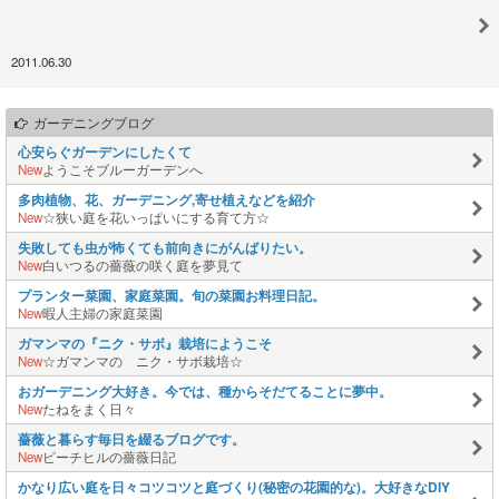
2011.06.30
ガーデニングブログ
心安らぐガーデンにしたくて
New
ようこそブルーガーデンへ
多肉植物、花、ガーデニング,寄せ植えなどを紹介
New
☆狭い庭を花いっぱいにする育て方☆
失敗しても虫が怖くても前向きにがんばりたい。
New
白いつるの薔薇の咲く庭を夢見て
プランター菜園、家庭菜園。旬の菜園お料理日記。
New
暇人主婦の家庭菜園
ガマンマの『ニク・サボ』栽培にようこそ
New
☆ガマンマの ニク・サボ栽培☆
おガーデニング大好き。今では、種からそだてることに夢中。
New
たねをまく日々
薔薇と暮らす毎日を綴るブログです。
New
ピーチヒルの薔薇日記
かなり広い庭を日々コツコツと庭づくり(秘密の花園的な)。大好きなDIY