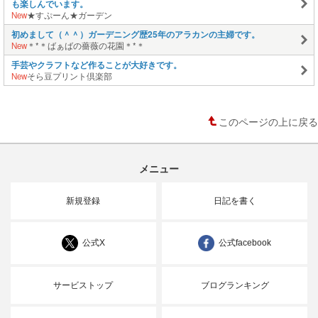
も楽しんでいます。
New
★すぷーん★ガーデン
初めまして（＾＾）ガーデニング歴25年のアラカンの主婦です。
New
＊*＊ばぁばの薔薇の花園＊*＊
手芸やクラフトなど作ることが大好きです。
New
そら豆プリント倶楽部
このページの上に戻る
メニュー
新規登録
日記を書く
公式X
公式facebook
サービストップ
ブログランキング