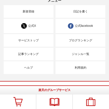
メニュー
新規登録
日記を書く
公式X
公式facebook
サービストップ
ブログランキング
記事ランキング
ジャンル一覧
ヘルプ
利用規約
楽天のグループサービス