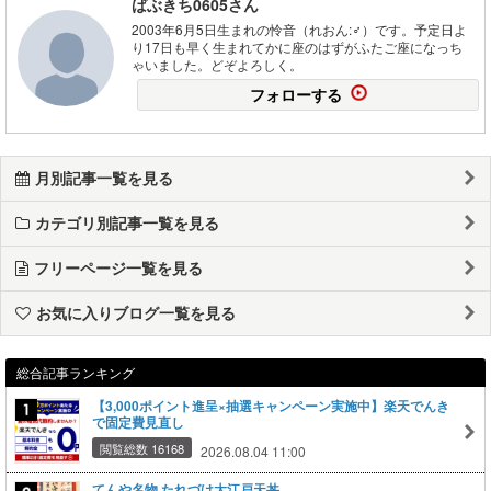
ばぶきち0605さん
2003年6月5日生まれの怜音（れおん:♂）です。予定日よ
り17日も早く生まれてかに座のはずがふたご座になっち
ゃいました。どぞよろしく。
フォローする
月別記事一覧を見る
カテゴリ別記事一覧を見る
フリーページ一覧を見る
お気に入りブログ一覧を見る
総合記事ランキング
【3,000ポイント進呈×抽選キャンペーン実施中】楽天でんき
で固定費見直し
閲覧総数 16168
2026.08.04 11:00
てんや名物 たれづけ大江戸天丼