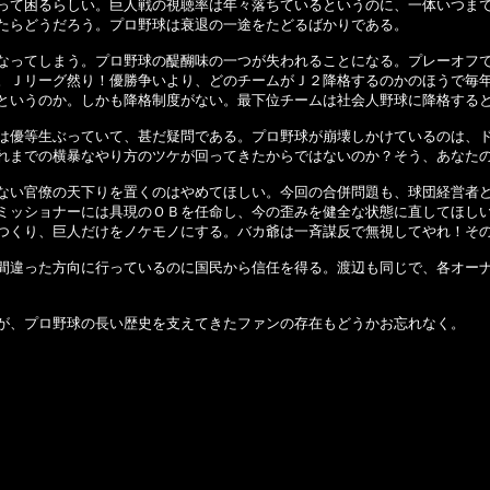
って困るらしい。巨人戦の視聴率は年々落ちているというのに、一体いつま
たらどうだろう。プロ野球は衰退の一途をたどるばかりである。
ってしまう。プロ野球の醍醐味の一つが失われることになる。プレーオフで
。Ｊリーグ然り！優勝争いより、どのチームがＪ２降格するのかのほうで毎
というのか。しかも降格制度がない。最下位チームは社会人野球に降格する
優等生ぶっていて、甚だ疑問である。プロ野球が崩壊しかけているのは、ド
れまでの横暴なやり方のツケが回ってきたからではないのか？そう、あなた
い官僚の天下りを置くのはやめてほしい。今回の合併問題も、球団経営者ど
ミッショナーには具現のＯＢを任命し、今の歪みを健全な状態に直してほし
つくり、巨人だけをノケモノにする。バカ爺は一斉謀反で無視してやれ！そ
違った方向に行っているのに国民から信任を得る。渡辺も同じで、各オーナ
が、プロ野球の長い歴史を支えてきたファンの存在もどうかお忘れなく。