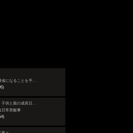
帰省になることを予…
05)
！子供と親の成長日…
は日常茶飯事
54)
て色々