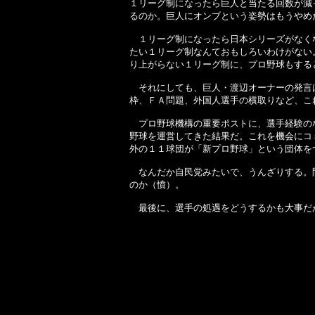
１リーグ制になったら巨人と当たる回数が減
るのか。巨人にオンブという姿勢はもうやめ
１リーグ制になったら日本シリーズがなくな
たい１リーグ制なんておもしろいわけがない
り上がらない１リーグ制に、プロ野球もする
それにしても、巨人・渡辺オーナーの発言は
枠、ＦＡ問題、外国人選手の横取りなど、こ
プロ野球機構の重要ポストに、選手経験のな
野球を運営してきた結果だ。これを機会にコ
外の１１球団が「新プロ野球」という団体を
なんだか自民党みたいで、うんざりする。間
のか（憤）。
最後に、選手の処遇をどうするかも大事だ