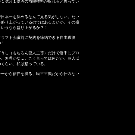
で１試合１億円の放映権料が取れると思ってい
日本一を決めるなんて見る気がしない。だい
年盛り上がっているのではあるまいか。その盛
というなら盛り上がるか？！
ラフト会議前に契約を締結できる自由獲得
の！
うし（もちろん巨人主導）だけで勝手にプロ
い。無理かな…。こう言っては何だが、巨人以
のくらい、私は怒っている。
ーから信任を得る。民主主義だから仕方ない