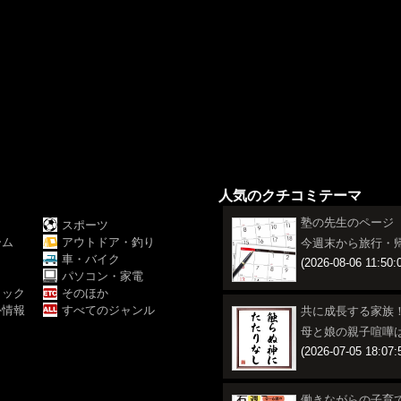
人気のクチコミテーマ
塾の先生のページ
スポーツ
ーム
アウトドア・釣り
今週末から旅行・
Ｖ
車・バイク
(2026-08-06 11:50:
パソコン・家電
ミック
そのほか
外情報
すべてのジャンル
共に成長する家族
母と娘の親子喧嘩
(2026-07-05 18:07:
働きながらの子育