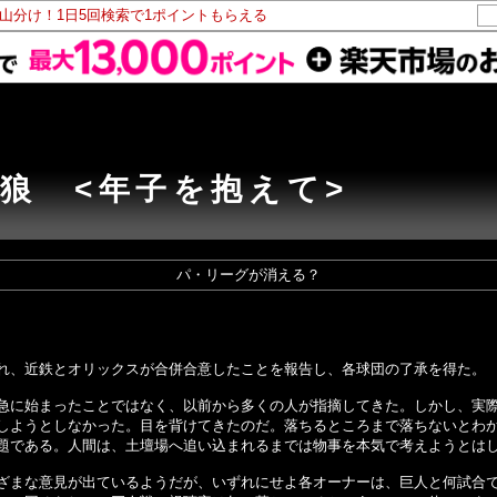
ト山分け！1日5回検索で1ポイントもらえる
狼 <年子を抱えて>
パ・リーグが消える？
れ、近鉄とオリックスが合併合意したことを報告し、各球団の了承を得た。
に始まったことではなく、以前から多くの人が指摘してきた。しかし、実際
しようとしなかった。目を背けてきたのだ。落ちるところまで落ちないとわ
題である。人間は、土壇場へ追い込まれるまでは物事を本気で考えようとは
まな意見が出ているようだが、いずれにせよ各オーナーは、巨人と何試合で