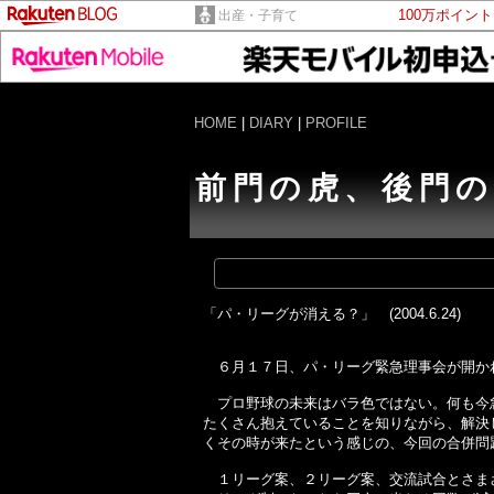
100万ポイン
出産・子育て
HOME
|
DIARY
|
PROFILE
前門の虎、後門の
「パ・リーグが消える？」 (2004.6.24)
６月１７日、パ・リーグ緊急理事会が開か
プロ野球の未来はバラ色ではない。何も今急
たくさん抱えていることを知りながら、解決
くその時が来たという感じの、今回の合併問
１リーグ案、２リーグ案、交流試合とさまざ