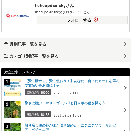
lichcupdienskyさん
lichcupdienskyのブログへようこそ
フォローする
月別記事一覧を見る
カテゴリ別記事一覧を見る
総合記事ランキング
【賢く貯めて、賢く使おう！】あなたに合ったカードを選ん
で支払いをお得に！✨
閲覧総数 18850
2026.08.07 11:00
暑さに強い！マリーゴールドと日々草の種を採ろう！
閲覧総数 10153
2026.08.08 16:58
切り戻し後の花がまた咲き始めた ニチニチソウ サルビ
ア ペチュニア