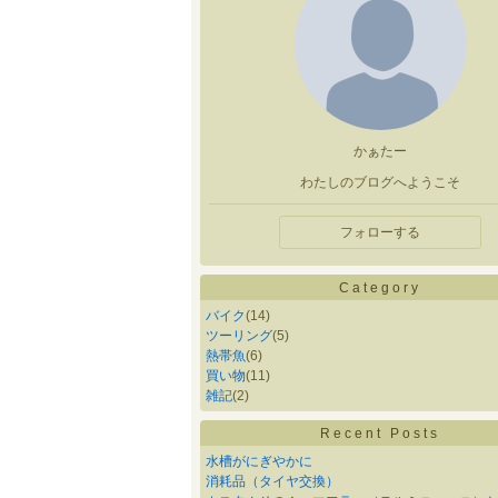
かぁたー
わたしのブログへようこそ
フォローする
Category
バイク
(14)
ツーリング
(5)
熱帯魚
(6)
買い物
(11)
雑記
(2)
Recent Posts
水槽がにぎやかに
消耗品（タイヤ交換）