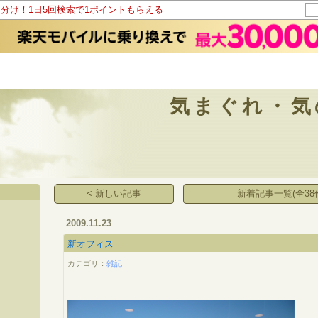
山分け！1日5回検索で1ポイントもらえる
気まぐれ・気
< 新しい記事
新着記事一覧(全38
2009.11.23
新オフィス
カテゴリ：
雑記