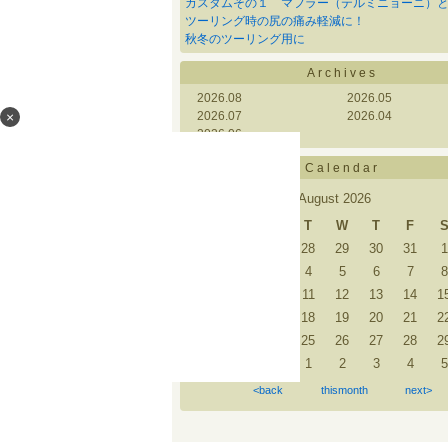
カスタムその１ マフラー（テルミニョーニ）と
ツーリング時の尻の痛み軽減に！
秋冬のツーリング用に
Archives
2026.08
2026.05
×
2026.07
2026.04
2026.06
Calendar
August 2026
S
M
T
W
T
F
26
27
28
29
30
31
1
2
3
4
5
6
7
8
9
10
11
12
13
14
1
16
17
18
19
20
21
2
23
24
25
26
27
28
2
30
31
1
2
3
4
5
<back
thismonth
next>