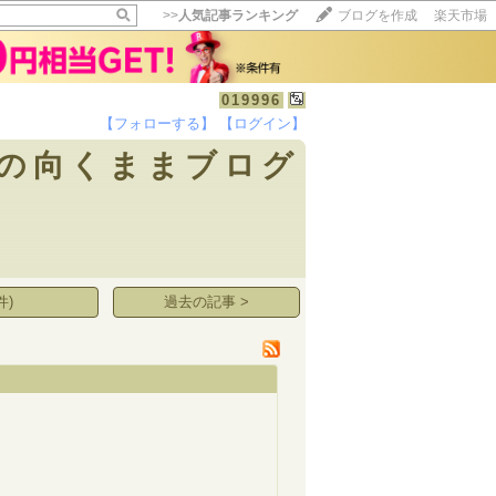
>>
人気記事ランキング
ブログを作成
楽天市場
019996
【フォローする】
【ログイン】
【毎日開催】
の向くままブログ
15記事にいいね！で1ポイント
10秒滞在
いいね!
--
/
--
件)
過去の記事 >