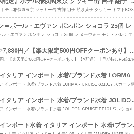
★残り僅か★【A配送】ホテル雅叙園東京 クッキー缶 吉祥 組子 焼き菓子 クッキー
【A配送】 ジ
【A配送】 ジャン＝ポール・エヴァン ボンボン ショコラ 25個 レ ヌーヴォー モンド バレンタイン チョコ チョコレート ギフト 義理 本命 小分け 会社 プチギフト ジャン ポール エヴァン エバン 2025 子
＼今なら 8,380⇒7,880円／【楽天限定500円OFFクーポンあり】【
＼今
インポート水着 イタリア インポート 水着/ブランド水着 
インポート水着 イタリア インポート 水着/ブ
インポート水着 イタ
在庫一掃セール インポー
在庫一掃セール インポート水着 イタリア インポート 水着/ブランド水着 AMA