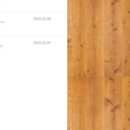
バー 黒 ベージュ 春 冬 HUG.USALE ニット ハーフジップ ハイネック 【即納】 レディース トップス ローゲージ リブ リブニット ボリュームスリーブ 配色 切り替え Vネック プルオーバー 二の腕カバー ミックス セーター オーバー 無地 長袖 大きいサイズ 体型カバー 黒 ベージュ 春 冬 HUG.U
2025.01.08
 まくら みんなの夢枕 快眠枕 ofen正規品 ストレートネック 肩こり 首こり マクラ 低反発 低反発枕 肩サポート 安眠 首 体圧分散 ストレートネック サポート枕 いびき防止
mazon.jp/hz/wishlist/ls/2IBHJVFU6Q94E?ref_=wl_share#Coffee https://ko-fi.com/aya7772#楽天トラベル https://a.r10.to/h61tgR #楽天カーシェア https://carshare.rakuten.co.jp/content/campaign/first/...#RAXY https://a.r10.to/h6Cci6 #楽天GORA https://a.r10.to/huD50f #名門ゴルフ #名門ゴルフコース予約 https://a.r10.to/hMmj22 #楽天プレミアムカード https://a.r10.to/hMRW6s #楽天市場 #楽天ふるさと納税 https://a.r10.to/hNxs5j #楽天カード https://a.r10.to/hMIS7P #楽天ポイントモール https://a.r10.to/hMmshT #楽天マガジン https://a.r10.to/hMmsnd https://carshare.rakuten.co.jp/content/campaign/first/?#楽天トラベル #観光体験 https://hb.afl.rakuten.co.jp/hsc/2fde06cc.608f71b3.22160438.401b6496/?link_type=hybrid_url&ut=eyJwYWdlIjoic2hvcCIsInR5cGUiOiJoeWJyaWRfdXJsIiwiY29sIjoxLCJjYXQiOiIxIiwiYmFuIjoiMjE4NTYzOCIsImFtcCI6ZmFsc2V9
2025.01.07
ブ(27g×120袋入)【明治ほほえみ】
スト２：https://www.amazon.jp/hz/wishlist/ls/2IBHJVFU6Q94E?ref_=wl_share#Coffee https://ko-fi.com/aya7772#楽天トラベル https://a.r10.to/h61tgR #楽天カーシェア https://carshare.rakuten.co.jp/content/campaign/first/...#RAXY https://a.r10.to/h6Cci6 #楽天GORA https://a.r10.to/huD50f #名門ゴルフ #名門ゴルフコース予約 https://a.r10.to/hMmj22 #楽天プレミアムカード https://a.r10.to/hMRW6s #楽天市場 #楽天ふるさと納税 https://a.r10.to/hNxs5j #楽天カード https://a.r10.to/hMIS7P #楽天ポイントモール https://a.r10.to/hMmshT #楽天マガジン https://a.r10.to/hMmsnd https://carshare.rakuten.co.jp/content/campaign/first/?#楽天トラベル #観光体験 https://hb.afl.rakuten.co.jp/hsc/2fde06cc.608f71b3.22160438.401b6496/?link_type=hybrid_url&ut=eyJwYWdlIjoic2hvcCIsInR5cGUiOiJoeWJyaWRfdXJsIiwiY29sIjoxLCJjYXQiOiIxIiwiYmFuIjoiMjE4NTYzOCIsImFtcCI6ZmFsc2V9