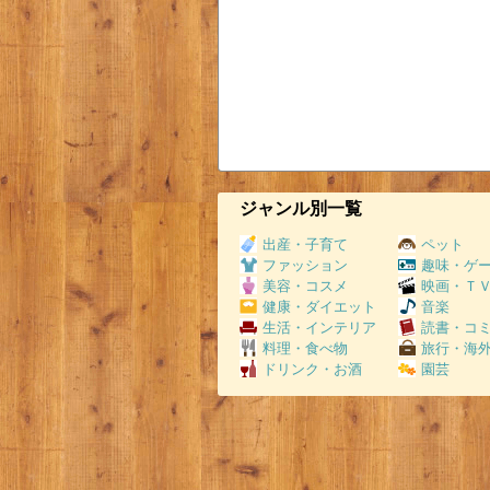
ジャンル別一覧
出産・子育て
ペット
ファッション
趣味・ゲ
美容・コスメ
映画・Ｔ
健康・ダイエット
音楽
生活・インテリア
読書・コ
料理・食べ物
旅行・海
ドリンク・お酒
園芸