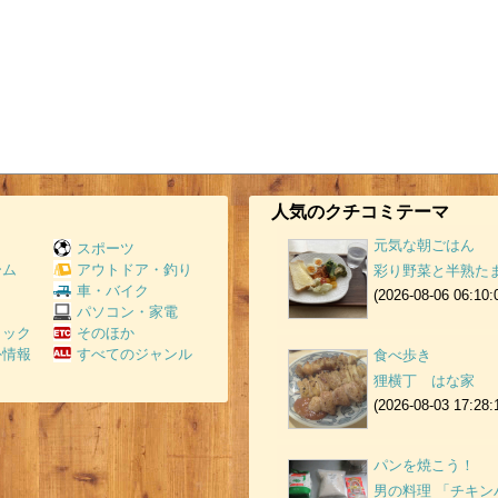
人気のクチコミテーマ
元気な朝ごはん
スポーツ
ーム
アウトドア・釣り
彩り野菜と半熟た
Ｖ
車・バイク
(2026-08-06 06:10:
パソコン・家電
ミック
そのほか
外情報
すべてのジャンル
食べ歩き
狸横丁 はな家
(2026-08-03 17:28:
パンを焼こう！
男の料理 「チキ