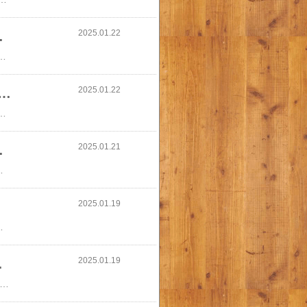
2025.01.22
414Z NERO ブ…
ジップ ダブルファスナー フード付き 【2024秋冬新作】ヘルノ HERNO レディース ダウンコート PI001948D 12414Z NERO ブラック 9300 コート ダウン アウター ロング ダブルジップ ダブルファスナー フード付き 【2024秋冬新作】
2025.01.22
トラス TATRAS ダウンコート レディース ltla21a4210 d…
ILDA【あす楽対応_関東】【返品送料無料】【アウトレット】タトラス TATRAS ダウンコート レディース ltla21a4210 d 01 black JILDA【あす楽対応_関東】【返品送料無料】
2025.01.21
ウェア ヨガ ピラティ…
ア ヨガ ピラティス ホットヨガ フィットネスウェア スポーツウェア yoga ランニング マラソン バレエ ダンス テニス インナー ストレッチ おしゃれ 4点セット リーチェ
2025.01.19
ライヤー BX 速乾 ダブルセンシング ハイドロイオン ギフト リファ 大風量 ReFa ヘア ホワイトデー 母の日 プレゼント
2025.01.19
乾 センシングプロ…
ファ ビューテック ドライヤーS+ 速乾 センシングプログラム ハイドロイオン ギフト リファ 大風量 ReFa BEAUTECH S+ ヘア バレンタイン ホワイトデー 母の日 プレゼント ギフトReFa 公式 送料無料●ReFa 新商品 ドライヤー ●リファ ビューテック ドライヤーS+速乾センシングプログラムハイドロイオン ギフト リファ 大風量 ReFa BEAUTECH S+ ヘア バレンタイン ホワイトデー 母の日 プレゼント ギフト