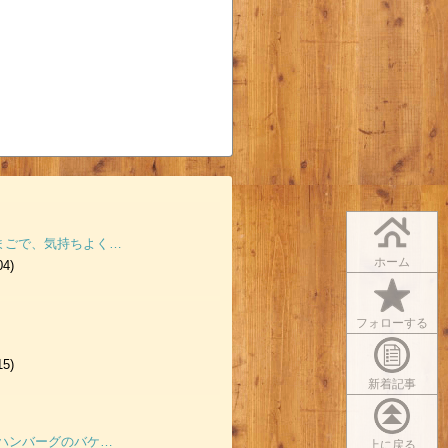
まごで、気持ちよく…
ホーム
04)
フォローする
15)
新着記事
ンハンバーグのバケ…
上に戻る