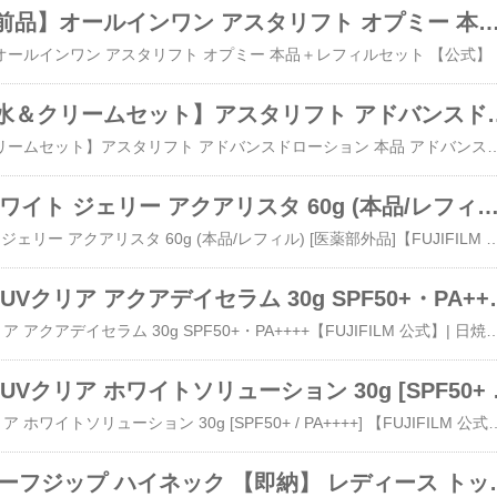
【リニューアル前品】オールインワン アスタリフト オプミー 本品＋レフィルセット 
【リニューアル前品】オールインワン アス
【おトクな化粧水＆クリームセット】アスタリ
【おトクな化粧水＆クリームセット】アスタリフト アドバンスドローション 本品 アドバンスドクリーム 本品 セット 【FUJIFILM 公式】| ASTALIFT 公式 化粧水 クリーム 富士フイルム【おトクな化粧水＆クリームセット】アスタリフト アドバンス
アスタリフト ホワイト ジェリー アクアリスタ 60g (本品/レフィル) [医薬部外
アスタリフト ホワイト ジェリー アクアリスタ 60g (本品/レフィル) [医薬部外品]【FUJIFILM 公式】| 美容液 導入美容液 先行美容液 ブースター 化粧品 美白 セラミド 毛穴 ハリ 肌 アルブチン アスタキサンチン ジェル ビタミン 保湿 ASTALIFT エイジング エイジングケアアスタリフト ホワイト ジェリー アクアリスタ 60g (本品/レフィル) [医薬部外品]【FUJIFILM 公式】| 美容液 導入
アスタリフト D-UVクリア ア
アスタリフト D-UVクリア アクアデイセラム 30g SPF50+・PA++++【FUJIFILM 公式】| 日焼け止め 化粧下地 トーンアップ 下地 uv下地 uv カバー力 崩れない 美容液 日焼けどめ ひやけどめ 日焼け止め下地 日焼け止 スキンケア ASTALIFTアスタリフト D-UVクリア アクアデイセラム 30g SPF50+・PA++++【FUJIFILM 公式】| 日焼け止
アスタリフト D-
アスタリフト D-UVクリア ホワイトソリューション 30g [SPF50+ / PA++++] 【FUJIFILM 公式】| 日焼け止め 化粧下地 トーンアップ 下地 uv下地 uv 敏感肌 カバー力 崩れない 美容液 UV化粧下地 保湿 日焼けどめ ひやけどめ Deep紫外線 ASTALIFTアスタリフト D-UVクリア ホワイトソリュー
SALE ニット ハーフジップ ハ