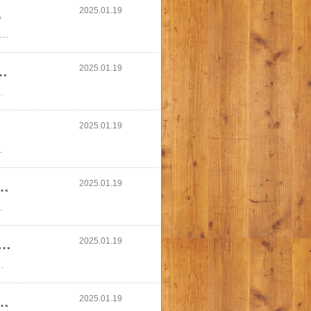
2025.01.19
【公式】 A…
タリフト オプミー 本品＋レフィルセット 【公式】 ASTALIFT Opme オールインワンジェル ジェル クリーム 化粧水 美容液 乳液 うるおい 肌 スキンケア 時短 コラーゲン 保湿 送料無料 保湿クリーム 富士フイルム【リニューアル前品】オールインワン アスタリフト オプミー 本品＋レフィルセット 【公式】 ASTALIFT Opme オールインワンジェル ジェル クリーム 化粧水 美容液 乳液 うるおい 肌 スキンケア 時短 コラーゲン 保湿 送料無料 保湿クリーム 富士フイルム
2025.01.19
フト アドバンスドローション 本品 アドバンスドクリ…
ドローション 本品 アドバンスドクリーム 本品 セット 【FUJIFILM 公式】| ASTALIFT 公式 化粧水 クリーム 富士フイルム
2025.01.19
品]【F…
美容液 先行美容液 ブースター 化粧品 美白 セラミド 毛穴 ハリ 肌 アルブチン アスタキサンチン ジェル ビタミン 保湿 ASTALIFT エイジング エイジングケア
2025.01.19
クアデイセラム 30g SPF50+・PA++++【FUJI…
め 化粧下地 トーンアップ 下地 uv下地 uv カバー力 崩れない 美容液 日焼けどめ ひやけどめ 日焼け止め下地 日焼け止 スキンケア ASTALIFT
2025.01.19
UVクリア ホワイトソリューション 30g [SPF50+ / PA++++…
ション 30g [SPF50+ / PA++++] 【FUJIFILM 公式】| 日焼け止め 化粧下地 トーンアップ 下地 uv下地 uv 敏感肌 カバー力 崩れない 美容液 UV化粧下地 保湿 日焼けどめ ひやけどめ Deep紫外線 ASTALIFT
2025.01.19
イネック 【即納】 レディース トップス ローゲージ リブ …