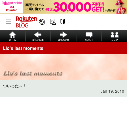
ホーム
新しい記事
過去の記事
コメント
シェア
Lio's last moments
ついった～！
Jan 19, 2010