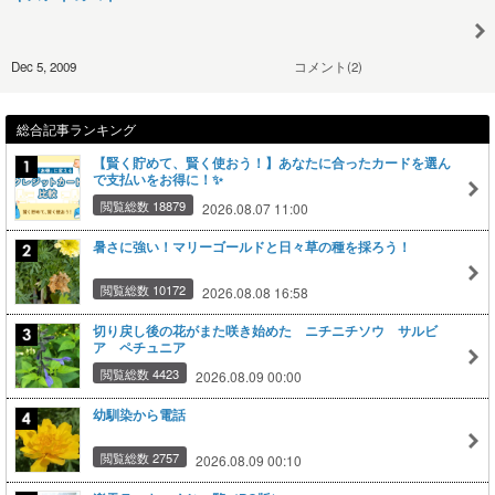
Dec 5, 2009
コメント(2)
総合記事ランキング
【賢く貯めて、賢く使おう！】あなたに合ったカードを選ん
で支払いをお得に！✨
閲覧総数 18879
2026.08.07 11:00
暑さに強い！マリーゴールドと日々草の種を採ろう！
閲覧総数 10172
2026.08.08 16:58
切り戻し後の花がまた咲き始めた ニチニチソウ サルビ
ア ペチュニア
閲覧総数 4423
2026.08.09 00:00
幼馴染から電話
閲覧総数 2757
2026.08.09 00:10