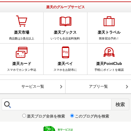
楽天のグループサービス
楽天市場
楽天ブックス
楽天トラベル
商品数は1億点以上
いつでも全品送料無料
簡単宿泊予約！
楽天カード
楽天ペイ
楽天PointClub
スマホでカンタン申込
スマホをお財布に
手軽にポイントを確認
サービス一覧
アプリ一覧
楽天ブログ全体を検索
このブログ内を検索