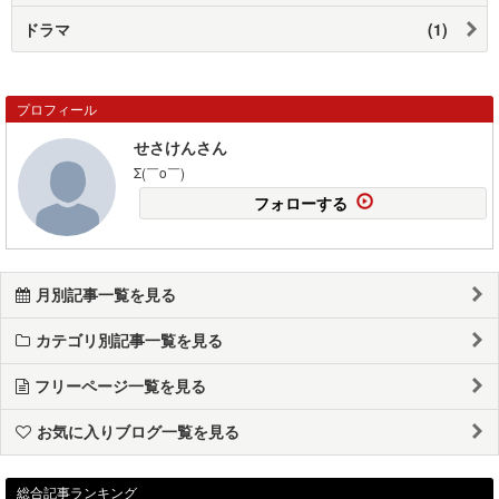
ドラマ
(1)
プロフィール
せさけんさん
Σ(￣ο￣)
フォローする
月別記事一覧を見る
カテゴリ別記事一覧を見る
フリーページ一覧を見る
お気に入りブログ一覧を見る
総合記事ランキング