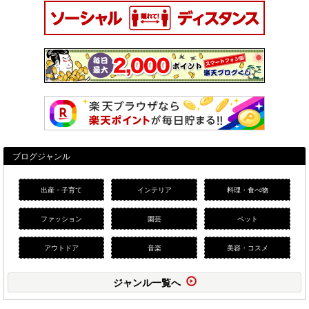
ブログジャンル
出産・子育て
インテリア
料理・食べ物
ファッション
園芸
ペット
アウトドア
音楽
美容・コスメ
ジャンル一覧へ