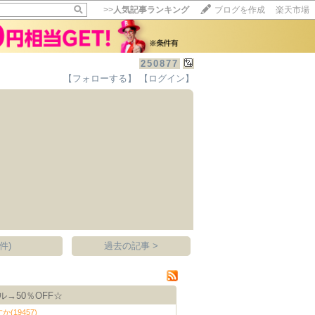
>>
人気記事ランキング
ブログを作成
楽天市場
250877
【フォローする】
【ログイン】
【毎日開催】
15記事にいいね！で1ポイント
10秒滞在
いいね!
--
/
--
件)
過去の記事 >
→50％OFF☆
19457)