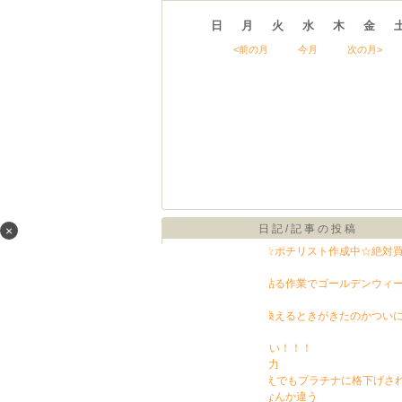
日
月
火
水
木
金
<前の月
今月
次の月>
日記/記事の投稿
×
楽天スーパーセール☆ポチリスト作成中☆絶対
ドル→50％OFF☆
LANケーブルを壁に貼る作業でゴールデンウィ
な1日を使いました
楽天モバイルに乗り換えるときがきたのかつい
ーパーセール
Excelを格安で使いたい！！！
さらばj.comと東北電力
カード払い月40万超えでもプラチナに格下げさ
サイドバーの広告がなんか違う