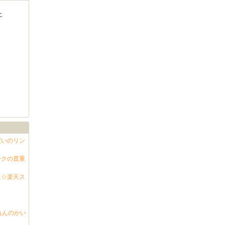
土
買いのリン
ークの貴重
に☆楽天ス
れんのかい