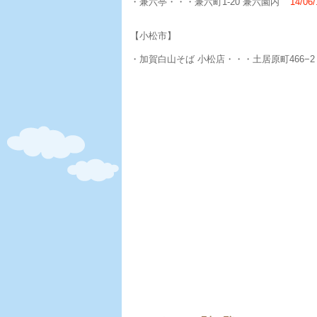
・兼六亭・・・兼六町1-20 兼六園内
'14/06
【小松市】
・加賀白山そば 小松店・・・土居原町466−