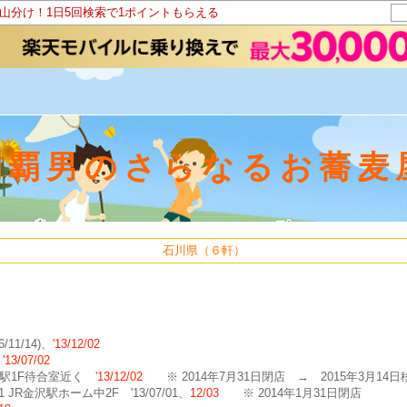
ト山分け！1日5回検索で1ポイントもらえる
制覇男のさらなるお蕎麦
石川県（６軒）
11/14)、
'13/12/02
F
'13/07/02
金沢駅1F待合室近く
'13/12/02
※ 2014年7月31日閉店 → 2015年3月14
R金沢駅ホーム中2F '13/07/01、
12/03
※ 2014年1月31日閉店