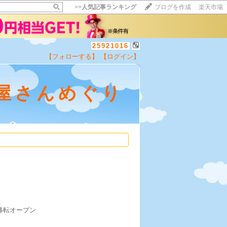
>>
人気記事ランキング
ブログを作成
楽天市場
25921016
【フォローする】
【ログイン】
屋さんめぐり
日移転オープン