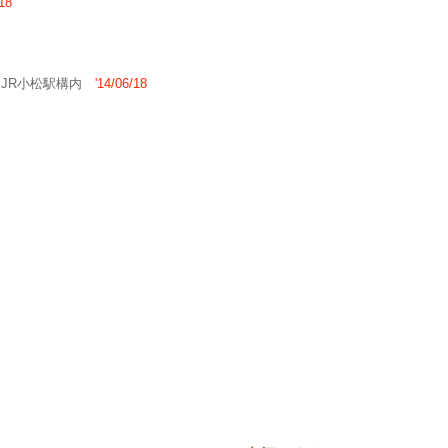
/18
2 JR小松駅構内
'14/06/18