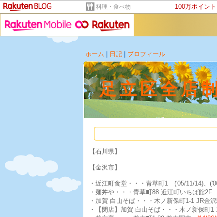
100万ポイン
料理・食べ物
ホーム
|
日記
|
プロフィール
足立区全店
【石川県】
【金沢市】
・近江町食堂・・・青草町1 ('05/11/14)、('06/
・麺丼や・・・青草町88 近江町いちば館2
・加賀 白山そば・・・木ノ新保町1-1 JR
・【閉店】加賀 白山そば・・・木ノ新保町1-1 J