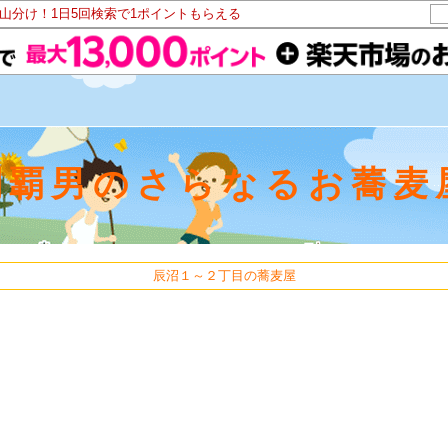
ト山分け！1日5回検索で1ポイントもらえる
制覇男のさらなるお蕎麦
辰沼１～２丁目の蕎麦屋