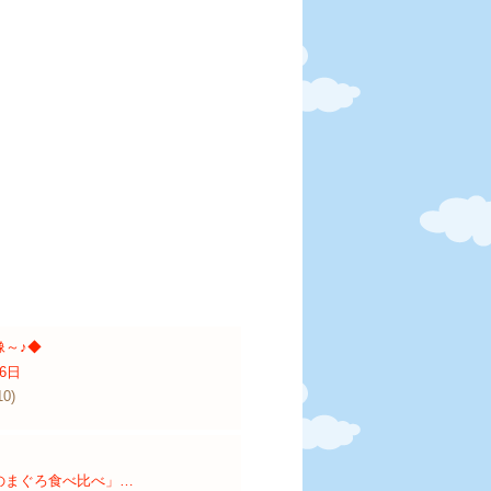
像～♪◆
6日
10)
のまぐろ食べ比べ」…