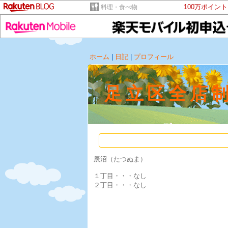
100万ポイン
料理・食べ物
ホーム
|
日記
|
プロフィール
足立区全店
辰沼（たつぬま）
１丁目・・・なし
２丁目・・・なし